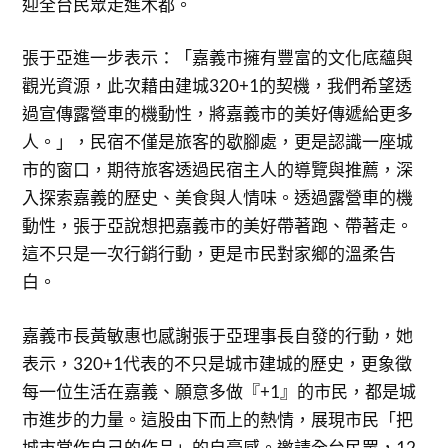
迎全台民眾走進木都。
張于亞進一步表示：「嘉義市擁有豐富的文化底蘊與
觀光資源，此次藉由建城320+1的契機，我們希望透
過宣傳露營車的機動性，將嘉義市的美好傳遞給更多
人。」，民宿不僅是旅客的歇腳處，更是認識一座城
市的窗口，期待旅客透過民宿主人的導覽與推薦，深
入探索嘉義的歷史、美食與人情味。透過露營車的機
動性，張于亞說想把嘉義市的美好帶著跑、帶著走。
這不只是一次行銷行動，更是市民對家鄉的溫柔告
白。
嘉義市長黃敏惠也感謝張于亞理事長自發的行動，她
表示，320+1代表的不只是城市建城的歷史，更象徵
每一位生活在嘉義、願意多做『+1』的市民，都是城
市進步的力量。這股由下而上的熱情，展現市民「把
城市當作自己的作品」的自豪感。邀請全台民眾，12