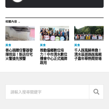
相關內容 →
美食
美食
美食
善心捐贈住警器發
推動偏鄉數位培
千人踩風騎車趣！
揮效益！新店住宅
力！中市清水數位
清水區道路踩風親
火警搶先預警
機會中心正式揭牌
子嘉年華熱鬧登場
啟用