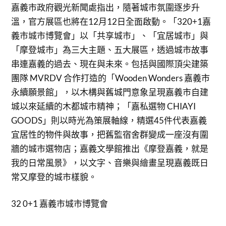
嘉義市政府觀光新聞處指出，隨著城市氛圍逐步升
溫，官方展區也將在12月12日全面啟動。「320+1嘉
義市城市博覽會」以「共享城市」、「宜居城市」與
「摩登城市」為三大主題、五大展區，透過城市故事
串連嘉義的過去、現在與未來。包括與國際頂尖建築
團隊 MVRDV 合作打造的「Wooden Wonders 嘉義市
永續願景館」，以木構與舊城門意象呈現嘉義市自建
城以來延續的木都城市精神；「嘉私選物 CHIAYI
GOODS」則以時光為策展軸線，精選45件代表嘉義
宜居性的物件與故事，把舊監宿舍群變成一座沒有圍
牆的城市選物店；嘉義文學館推出《摩登嘉義，就是
我的日常風景》，以文字、音樂與繪畫呈現嘉義既日
常又摩登的城市樣貌。
32 0+1 嘉義市城市博覽會