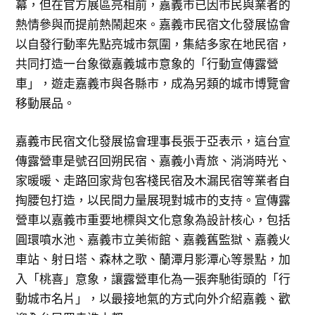
幕，但在官方展區亮相前，嘉義市已因市民與業者的
熱情參與而提前熱鬧起來。嘉義市民宿文化發展協會
以自發行動率先點亮城市氛圍，集結多家在地民宿，
共同打造一台象徵嘉義城市意象的「行動宣傳露營
車」，遊走嘉義市與各縣市，成為另類的城市博覽會
移動展品。
嘉義市民宿文化發展協會理事長張于亞表示，這台宣
傳露營車是號召回朔民宿、嘉義小青旅、淌淌時光、
家暖暖、走路回家背包客棧民宿及木漏民宿等業者自
掏腰包打造，以民間力量展現對城市的支持。宣傳露
營車以嘉義市重要地標與文化意象為設計核心，包括
圓環噴水池、嘉義市立美術館、嘉義舊監獄、嘉義火
車站、射日塔、森林之歌、蘭潭月影潭心等景點，加
入「桃喜」意象，讓露營車化為一張奔馳街頭的「行
動城市名片」，以最接地氣的方式向外介紹嘉義、歡