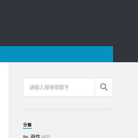
分類
兩性
(42)