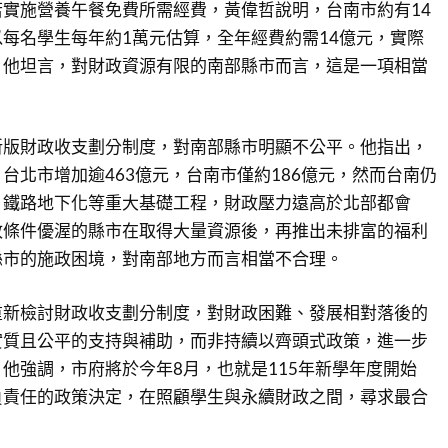
實施營養午餐免費所需經費，黃偉哲說明，台南市約有14
每名學生每年約1萬元估算，全年經費約需14億元，實際
。他坦言，對財政資源有限的南部縣市而言，這是一項相當
新版財政收支劃分制度，對南部縣市明顯不公平。他指出，
台北市增加逾463億元，台南市僅約186億元，然而台南仍
、鐵路地下化等重大基礎工程，財政壓力遠高於北部都會
政條件優渥的縣市在取得大量資源後，再推出未排富的福利
縣市的施政困境，對南部地方而言相當不合理。
重新檢討財政收支劃分制度，對財政困難、發展相對落後的
實質且公平的支持與補助，而非持續以齊頭式政策，進一步
他強調，市府將於今年8月，也就是115年新學年度開始
負責任的政策決定，在照顧學生與永續財政之間，尋求最合