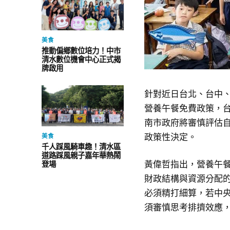
美食
推動偏鄉數位培力！中市
清水數位機會中心正式揭
牌啟用
針對近日台北、台中、
營養午餐免費政策，
南市政府將審慎評估
政策性決定。
美食
千人踩風騎車趣！清水區
道路踩風親子嘉年華熱鬧
黃偉哲指出，營養午
登場
財政結構與資源分配
必須精打細算，若中
須審慎思考排擠效應