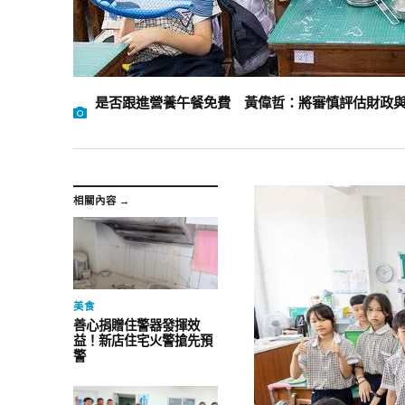
是否跟進營養午餐免費 黃偉哲：將審慎評估財政
相關內容 →
美食
善心捐贈住警器發揮效
益！新店住宅火警搶先預
警