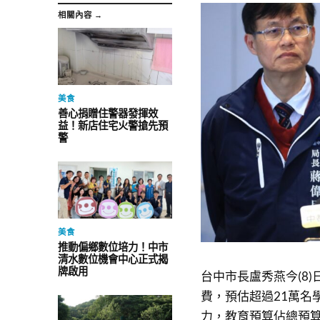
相關內容 →
美食
善心捐贈住警器發揮效
益！新店住宅火警搶先預
警
美食
推動偏鄉數位培力！中市
清水數位機會中心正式揭
牌啟用
台中市長盧秀燕今(8
費，預估超過21萬名
力，教育預算佔總預