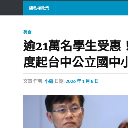
隱私權政策
美食
逾21萬名學生受惠
度起台中公立國中
文章
作者:
小編
日期:
2026 年 1 月 8 日