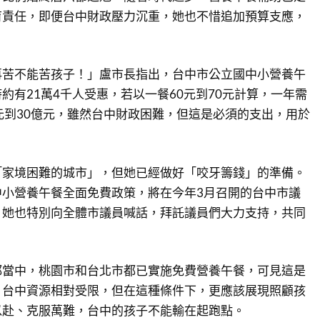
育責任，即便台中財政壓力沉重，她也不惜追加預算支應，
再苦不能苦孩子！」盧市長指出，台中市公立國中小營養午
約有21萬4千人受惠，若以一餐60元到70元計算，一年需
元到30億元，雖然台中財政困難，但這是必須的支出，用於
「家境困難的城市」，但她已經做好「咬牙籌錢」的準備。
中小營養午餐全面免費政策，將在今年3月召開的台中市議
，她也特別向全體市議員喊話，拜託議員們大力支持，共同
都當中，桃園市和台北市都已實施免費營養午餐，可見這是
。台中資源相對受限，但在這種條件下，更應該展現照顧孩
以赴、克服萬難，台中的孩子不能輸在起跑點。