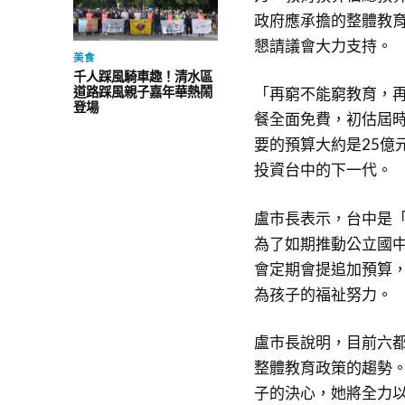
政府應承擔的整體教
懇請議會大力支持。
美食
千人踩風騎車趣！清水區
道路踩風親子嘉年華熱鬧
「再窮不能窮教育，
登場
餐全面免費，初估屆時
要的預算大約是25億
投資台中的下一代。
盧市長表示，台中是
為了如期推動公立國
會定期會提追加預算
為孩子的福祉努力。
盧市長說明，目前六
整體教育政策的趨勢
子的決心，她將全力