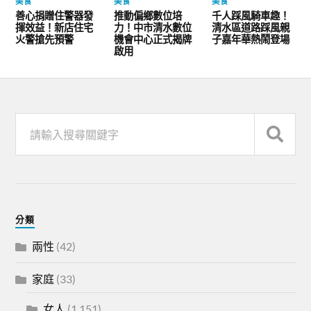
美食
美食
美食
善心捐贈住警器發
推動偏鄉數位培
千人踩風騎車趣！
揮效益！新店住宅
力！中市清水數位
清水區道路踩風親
火警搶先預警
機會中心正式揭牌
子嘉年華熱鬧登場
啟用
分類
兩性
(42)
家庭
(33)
女人
(1,151)