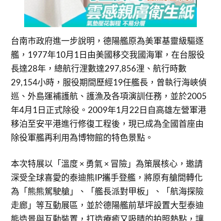
台南市政府進一步說明，德陽艦原為美軍基靈級驅逐
艦，1977年10月1日由美國移交我國海軍，在台服役
長達28年，總航行浬數達297,856浬、航行時數
29,154小時，服役期間歷經19任艦長，曾執行海峽偵
巡、外島運補護航、護漁及各項演訓任務，並於2005
年4月1日正式除役。2009年1月22日自高雄左營軍港
移泊至安平港進行修復工程後，現已成為全國首座由
除役軍艦再利用為博物館的特色景點。
本次特展以「溫度 × 勇氣 × 冒險」為策展核心，邀請
深受全球喜愛的泰迪熊IP攜手登艦，將原有艙間轉化
為「熊熊駕駛艙」、「艦長派對甲板」、「航海探險
走廊」等互動展區，並於德陽艦前草坪設置大型泰迪
熊造景與互動裝置，打造療癒又吸睛的拍照熱點，讓