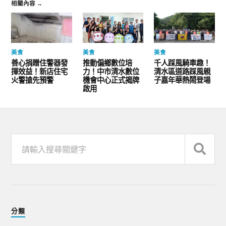
相關內容 →
美食
美食
美食
善心捐贈住警器發
推動偏鄉數位培
千人踩風騎車趣！
揮效益！新店住宅
力！中市清水數位
清水區道路踩風親
火警搶先預警
機會中心正式揭牌
子嘉年華熱鬧登場
啟用
分類