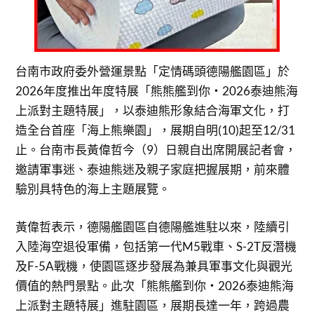
台南市政府委外營運景點「定情碼頭德陽艦園區」於
2026年度推出年度特展「熊熊艦到你・2026泰迪熊海
上派對主題特展」，以泰迪熊形象結合海軍文化，打
造全台首座「海上熊樂園」，展期自明(10)起至12/31
止。台南市長黃偉哲今（9）日親自出席開展記者會，
邀請軍事迷、泰迪熊迷及親子家庭把握展期，前來體
驗別具特色的海上主題展覽。
黃偉哲表示，德陽艦園區自德陽艦進駐以來，陸續引
入陸海空退役軍備，包括第一代M5戰車、S-2T反潛機
及F-5A戰機，使園區逐步發展為兼具軍事文化與觀光
價值的熱門景點。此次「熊熊艦到你・2026泰迪熊海
上派對主題特展」進駐園區，展期長達一年，跨過農