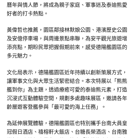
曆年與情人節，將成為親子家庭、軍事迷及泰迪熊愛
好者的打卡熱點。
黃偉哲也推薦，園區鄰接林默娘公園、港濱歷史公園
及安億停車場，與周邊景點串聯，為安平觀光旅遊增
添亮點，期盼民眾把握假期前來，感受德陽艦園區的
多元魅力。
文化局表示，德陽艦園區近年持續以創新策展方式，
讓軍事文化與大眾生活緊密結合。本次特展以「熊熊
艦到你」為主題，透過療癒可愛的泰迪熊元素，打造
沉浸式互動體驗空間，規劃多處趣味展區，邀請各年
齡層遊客登艦參與「最可愛的海上任務」。
為延伸展覽體驗，德陽艦園區也特別攜手台南大員皇
冠假日酒店、禧榕軒大飯店、台糖長榮酒店、台南雅