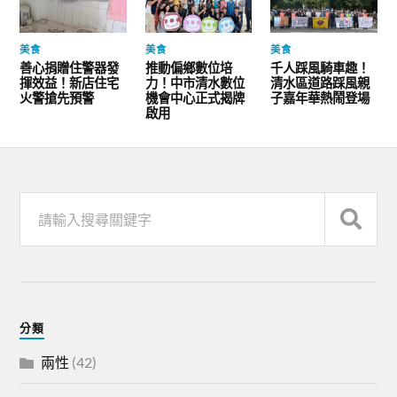
美食
美食
美食
善心捐贈住警器發
推動偏鄉數位培
千人踩風騎車趣！
揮效益！新店住宅
力！中市清水數位
清水區道路踩風親
火警搶先預警
機會中心正式揭牌
子嘉年華熱鬧登場
啟用
分類
兩性
(42)