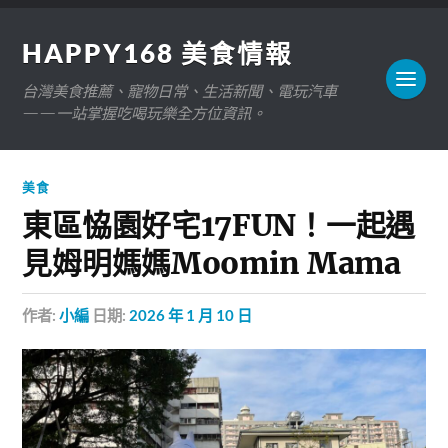
HAPPY168 美食情報
台灣美食推薦、寵物日常、生活新聞、電玩汽車
——一站掌握吃喝玩樂全方位資訊。
美食
東區恊園好宅17FUN！一起遇
見姆明媽媽Moomin Mama
作者:
小編
日期:
2026 年 1 月 10 日