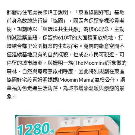
都發局住宅處長陳煒壬說明，「東區恊園好宅」基地
前身為故總統行館「恊園」，園區內保留多棵珍貴老
樹，規劃時以「與環境共生共融」為核心理念，主動
縮減建築量體，保留約610坪的大面積開放綠地，打
造結合鄰里公園概念的生態好宅。寬闊的綠意空間不
僅延續基地原有的自然樣貌，也成為市民可親近、可
停留的城市綠洲，與姆明一族(The Moomins)所象徵的
森林、自然與療癒意象相呼應，因此特別規劃在東區
恊園好宅設置姆明媽媽(Moomin Mama)氣模公仔，讓
幸福角色走進生活角落，為城市增添溫暖與療癒的景
象。