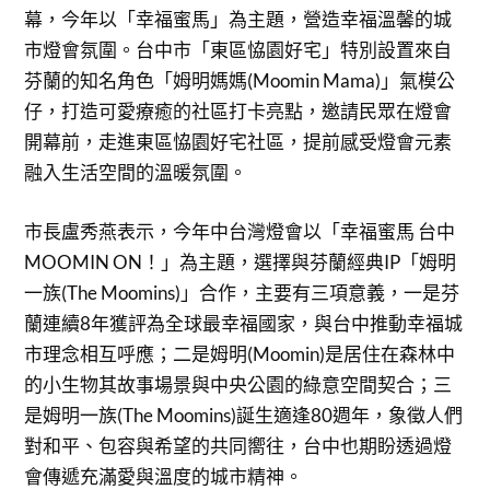
幕，今年以「幸福蜜馬」為主題，營造幸福溫馨的城
市燈會氛圍。台中市「東區恊園好宅」特別設置來自
芬蘭的知名角色「姆明媽媽(Moomin Mama)」氣模公
仔，打造可愛療癒的社區打卡亮點，邀請民眾在燈會
開幕前，走進東區恊園好宅社區，提前感受燈會元素
融入生活空間的溫暖氛圍。
市長盧秀燕表示，今年中台灣燈會以「幸福蜜馬 台中
MOOMIN ON！」為主題，選擇與芬蘭經典IP「姆明
一族(The Moomins)」合作，主要有三項意義，一是芬
蘭連續8年獲評為全球最幸福國家，與台中推動幸福城
市理念相互呼應；二是姆明(Moomin)是居住在森林中
的小生物其故事場景與中央公園的綠意空間契合；三
是姆明一族(The Moomins)誕生適逢80週年，象徵人們
對和平、包容與希望的共同嚮往，台中也期盼透過燈
會傳遞充滿愛與溫度的城市精神。