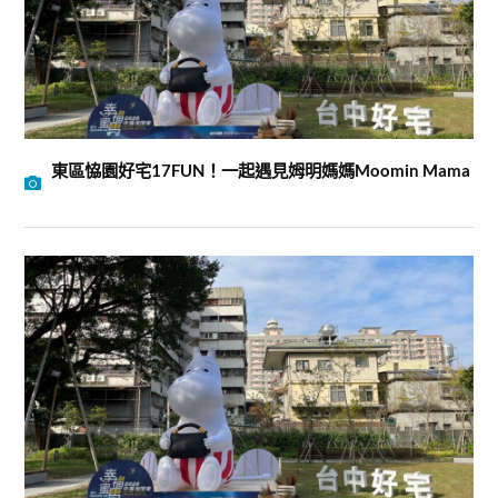
東區恊園好宅17FUN！一起遇見姆明媽媽Moomin Mama