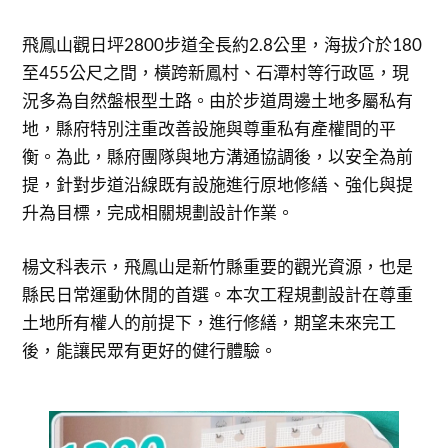
飛鳳山觀日坪2800步道全長約2.8公里，海拔介於180
至455公尺之間，橫跨新鳳村、石潭村等行政區，現
況多為自然盤根型土路。由於步道周邊土地多屬私有
地，縣府特別注重改善設施與尊重私有產權間的平
衡。為此，縣府團隊與地方溝通協調後，以安全為前
提，針對步道沿線既有設施進行原地修繕、強化與提
升為目標，完成相關規劃設計作業。
楊文科表示，飛鳳山是新竹縣重要的觀光資源，也是
縣民日常運動休閒的首選。本次工程規劃設計在尊重
土地所有權人的前提下，進行修繕，期望未來完工
後，能讓民眾有更好的健行體驗。