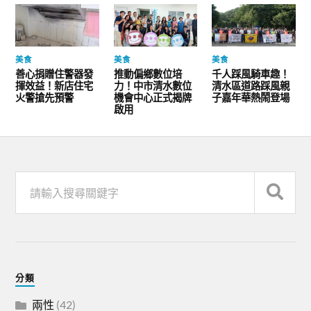
美食
美食
美食
善心捐贈住警器發
推動偏鄉數位培
千人踩風騎車趣！
揮效益！新店住宅
力！中市清水數位
清水區道路踩風親
火警搶先預警
機會中心正式揭牌
子嘉年華熱鬧登場
啟用
分類
兩性
(42)