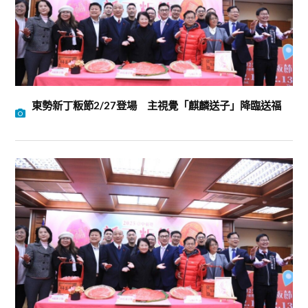
東勢新丁粄節2/27登場 主視覺「麒麟送子」降臨送福