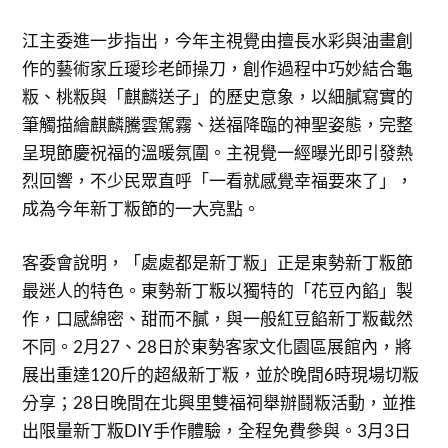
江主委進一步指出，今年主視覺由擅長水彩與油畫創
作的藝術家丘璦珍老師操刀，創作過程中巧妙結合龜
粄、桃粄與「麒麟送子」的歷史意象，以細膩寫實的
筆觸描繪麒麟騰雲駕霧、送福降臨的神聖姿態，完整
呈現節慶祝福的溫暖氛圍。主視覺一經曝光即引發熱
烈回響，不少民眾直呼「一看就感覺幸福要來了」，
成為今年新丁粄節的一大亮點。
客委會說明，「處處都是新丁粄」正是東勢新丁粄節
最迷人的特色。東勢新丁粄以獨特的「花豆內餡」製
作，口感綿密、甜而不膩，與一般紅豆餡新丁粄截然
不同。2月27、28日於東勢客家文化園區展館內，將
展出重達120斤的超級新丁粄，並於晚間6時現場切粄
分享；28日晚間在北興里雙福祠舉辦鬪粄活動，並推
出限量新丁粄DIY手作體驗，全程免費參與。3月3日