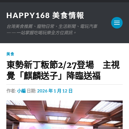
HAPPY168 美食情報
台灣美食推薦、寵物日常、生活新聞、電玩汽車
——一站掌握吃喝玩樂全方位資訊。
美食
東勢新丁粄節2/27登場 主視
覺「麒麟送子」降臨送福
作者:
小編
日期:
2026 年 1 月 12 日