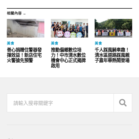
相關內容 →
美食
美食
美食
善心捐贈住警器發
推動偏鄉數位培
千人踩風騎車趣！
揮效益！新店住宅
力！中市清水數位
清水區道路踩風親
火警搶先預警
機會中心正式揭牌
子嘉年華熱鬧登場
啟用