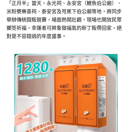
「正月半」當天，永光祠、永安宮（鯉魚伯公廟）、
米粉寮樂善祠、泰安宮及芎蕉下伯公廟等地，將同步
舉辦傳統鬪粄競賽，場面熱鬧壯觀，現場也開放民眾
擲筊祈福，幸運者可將象徵福氣的新丁粄帶回家，絕
對是不容錯過的年度盛事。