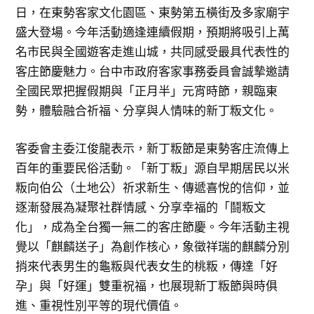
日，在東勢客家文化園區、東勢第五橫街及多家廟宇
盛大登場。今年活動適逢連續假期，預期將吸引上萬
名市民與全國遊客走進山城，共同感受最具代表性的
客庄節慶魅力。台中市政府客家事務委員會誠摯邀請
全國民眾把握假期與「正月半」元宵時節，親臨東
勢，體驗融合祈福、分享與人情味的新丁粄文化。
客委會主委江俊龍表示，新丁粄節是東勢客庄流傳上
百年的重要民俗活動。「新丁粄」源自早期居民以米
粄向伯公（土地公）祈求新生、傳遞喜悅的信仰，並
逐漸發展為凝聚社群情感、分享幸福的「鬪粄文
化」，成為全台獨一無二的客庄節慶。今年活動主視
覺以「麒麟送子」為創作核心，象徵祥瑞的麒麟分別
捎來代表男生的龜粄與代表女生的桃粄，傳達「好
孕」與「好運」雙重祝福，也展現新丁粄節與時俱
進、重視性別平等的現代價值。