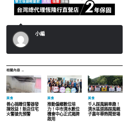
小編
相關內容 →
美食
美食
美食
善心捐贈住警器發
推動偏鄉數位培
千人踩風騎車趣！
揮效益！新店住宅
力！中市清水數位
清水區道路踩風親
火警搶先預警
機會中心正式揭牌
子嘉年華熱鬧登場
啟用