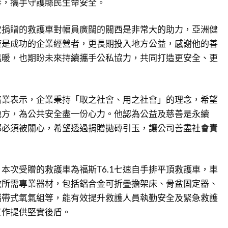
舉，攜手守護縣民生命安全。
次捐贈的救護車對幅員廣闊的關西是非常大的助力，亞洲健
僅是成功的企業經營者，更長期投入地方公益，感謝他的善
溫暖，也期盼未來持續攜手公私協力，共同打造更安全、更
培業表示，企業秉持「取之社會、用之社會」的理念，希望
地方，為公共安全盡一份心力。他認為公益及慈善是永續
都必須被關心，希望透過捐贈拋磚引玉，讓公司善盡社會責
本次受贈的救護車為福斯T6.1七速自手排平頂救護車，車
救所需專業器材，包括鋁合金可折疊擔架床、骨盆固定器、
攜帶式氧氣組等，能有效提升救護人員執勤安全及緊急救護
工作提供堅實後盾。