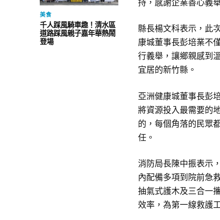
持，感謝企業善心義
美食
千人踩風騎車趣！清水區
縣長楊文科表示，此
道路踩風親子嘉年華熱鬧
康城董事長彭培業不
登場
行義舉，讓鄉親感到
宜居的新竹縣。
亞洲健康城董事長彭
將資源投入最需要的
的，每個角落的民眾
任。
消防局長陳中振表示，
內配備多項到院前急
抽氣式護木及三合一
效率，為第一線救護