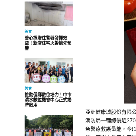
美食
善心捐贈住警器發揮效
益！新店住宅火警搶先預
警
美食
推動偏鄉數位培力！中市
清水數位機會中心正式揭
牌啟用
亞洲健康城股份有限
消防局一輛總價近37
急醫療救護量能，今(