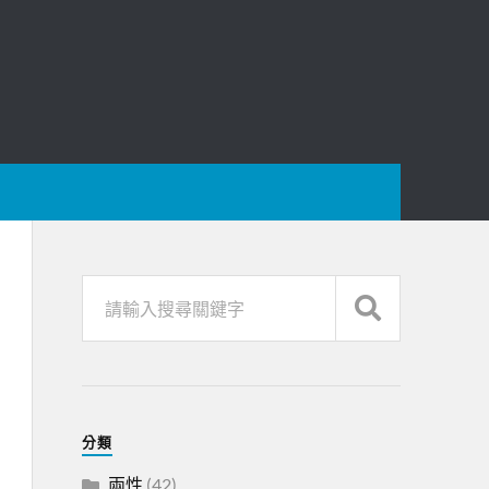
分類
兩性
(42)