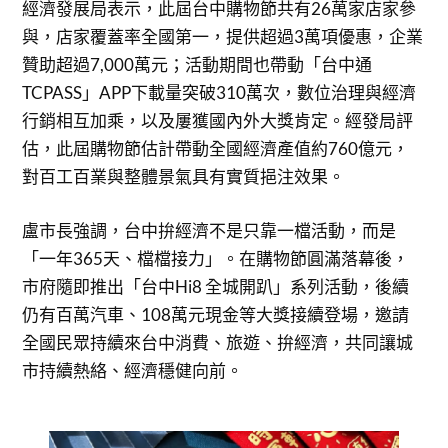
經濟發展局表示，此屆台中購物節共有26萬家店家參
與，店家覆蓋率全國第一，提供超過3萬項優惠，企業
贊助超過7,000萬元；活動期間也帶動「台中通
TCPASS」APP下載量突破310萬次，數位治理與經濟
行銷相互加乘，以及屢獲國內外大獎肯定。經發局評
估，此屆購物節估計帶動全國經濟產值約760億元，
對百工百業與整體景氣具有實質挹注效果。
盧市長強調，台中拚經濟不是只靠一檔活動，而是
「一年365天、檔檔接力」。在購物節圓滿落幕後，
市府隨即推出「台中Hi8 全城開趴」系列活動，後續
仍有百萬汽車、108萬元現金等大獎接續登場，邀請
全國民眾持續來台中消費、旅遊、拚經濟，共同讓城
市持續熱絡、經濟穩健向前。