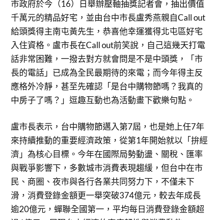
市政府於今（16）日舉辦壓軸抽獎記者會，抽出價值
千萬元的精品好宅，並由台中市長盧秀燕親自Call out
給頭獎得主南屯黃先生，恭喜他幸運獲得北屯區好宅
入住資格。盧市長在Call out前笑說，自己這幾天打電
話非常困難，一撥去對方就會問是不是中頭獎，「市
長的電話」已成為全民最期待的來電；而今年得主反
應格外冷靜，甚至先確認「是台中購物節嗎？我真的
中房子了嗎？」逗趣互動也為活動畫下歡樂句點。
盧市長表示，台中購物節邁入第7屆，也是她上任7年
來持續推動的重要經濟政策，從第1年開始就以「拚經
濟」為核心目標。今年在國際局勢動盪、關稅、匯率
與戰爭影響下，多數城市消費表現趨緩，但台中在市
民、商圈、夜市與各行各業共同努力下，不僅未下
滑，消費登錄金額更一舉突破374億元，較去年成長
逾20億元，蟬聯全國第一，平均每日消費登錄金額超