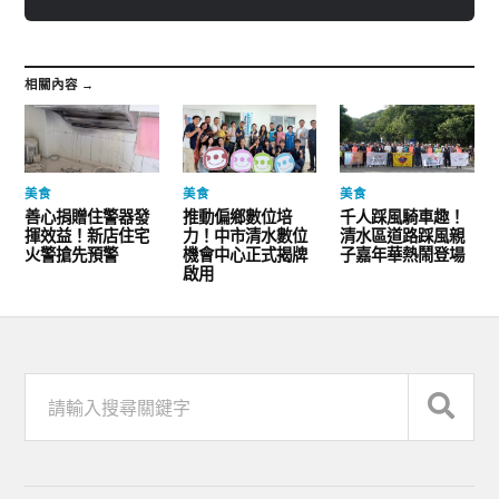
相關內容 →
美食
美食
美食
善心捐贈住警器發
推動偏鄉數位培
千人踩風騎車趣！
揮效益！新店住宅
力！中市清水數位
清水區道路踩風親
火警搶先預警
機會中心正式揭牌
子嘉年華熱鬧登場
啟用