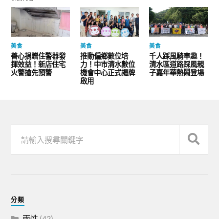
美食
美食
美食
善心捐贈住警器發
推動偏鄉數位培
千人踩風騎車趣！
揮效益！新店住宅
力！中市清水數位
清水區道路踩風親
火警搶先預警
機會中心正式揭牌
子嘉年華熱鬧登場
啟用
分類
兩性
(42)