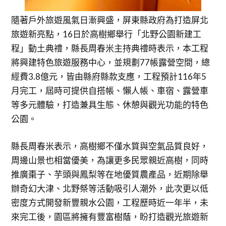
隨著戶外旅遊風氣日漸興盛，屏東縣政府為打造屏北
旅遊新亮點，16日於高樹鄉舉行「北野公園新建工
程」動土典禮，縣長周春米主持典禮時表示，本工程
將興建特色旅遊服務中心，並規劃77帳露營空間，總
經費3.8億元，皆由縣府縣款支應，工程預計116年5
月完工，屆時可提供自搭帳、懶人帳、車宿、露營車
等多元體驗，打造兼具生態、休憩與觀光功能的特色
公園。
縣長周春米表示，高樹鄉不僅水質與空氣品質良好，
周邊山景也相當優美，為讓更多民眾親近高樹，同時
推廣棗子、芋頭與鳳梨等在地優質農產品，近期除舉
辦奇幻大津、北野祭等活動吸引人潮外，此次更以低
密度方式開發新豐親水公園，工程歷時近一年半，未
來完工後，園區將擁有豐富樹蔭，盼打造觀光旅遊新