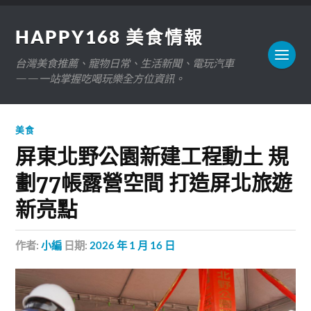
HAPPY168 美食情報
台灣美食推薦、寵物日常、生活新聞、電玩汽車
——一站掌握吃喝玩樂全方位資訊。
美食
屏東北野公園新建工程動土 規
劃77帳露營空間 打造屏北旅遊
新亮點
作者:
小編
日期:
2026 年 1 月 16 日