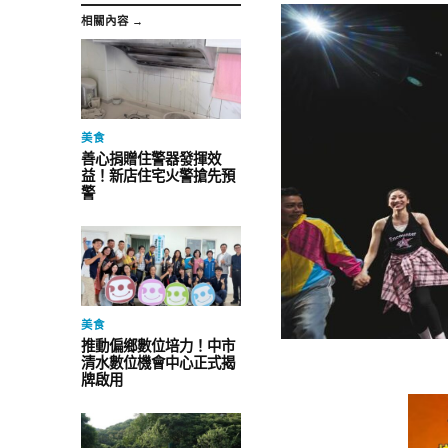
相關內容 →
美食
善心捐贈住警器發揮效
益！新店住宅火警搶先預
警
美食
推動偏鄉數位培力！中市
清水數位機會中心正式揭
牌啟用