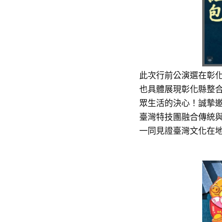
此次行前公演選在彰
也具體展現彰化縣整
眾生活的決心！誠摯
臺灣特技團融合傳統
一同見證臺灣文化在