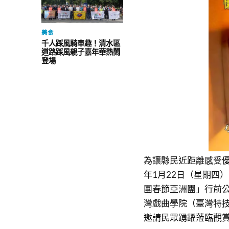
美食
千人踩風騎車趣！清水區
道路踩風親子嘉年華熱鬧
登場
為讓縣民近距離感受優
年1月22日（星期四
團春節亞洲團」行前
灣戲曲學院（臺灣特
邀請民眾踴躍蒞臨觀