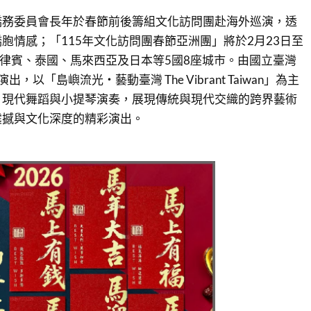
僑務委員會長年於春節前後籌組文化訪問團赴海外巡演，透
胞情感；「115年文化訪問團春節亞洲團」將於2月23日至
菲律賓、泰國、馬來西亞及日本等5國8座城市。由國立臺灣
，以「島嶼流光・藝動臺灣 The Vibrant Taiwan」為主
、現代舞蹈與小提琴演奏，展現傳統與現代交織的跨界藝術
震撼與文化深度的精彩演出。