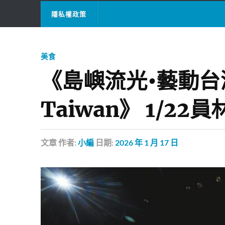
隱私權政策
美食
《島嶼流光•藝動台灣T
Taiwan》 1/2
文章
作者:
小編
日期:
2026 年 1 月 17 日