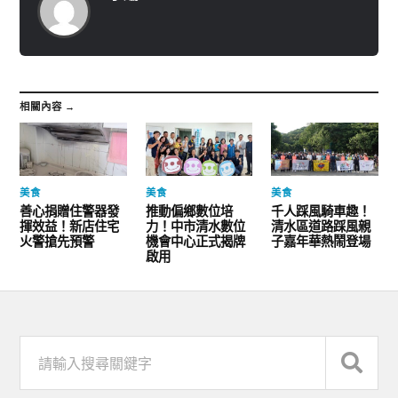
相關內容 →
美食
美食
美食
善心捐贈住警器發
推動偏鄉數位培
千人踩風騎車趣！
揮效益！新店住宅
力！中市清水數位
清水區道路踩風親
火警搶先預警
機會中心正式揭牌
子嘉年華熱鬧登場
啟用