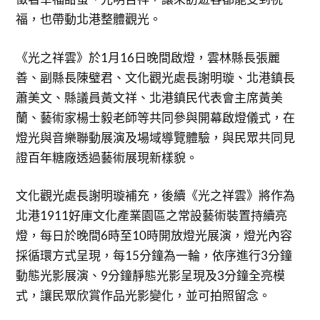
福，也帶動北港整體觀光。
《光之祥雲》於1月16日晚間啟燈，雲林縣長張麗
善、副縣長陳璧君、文化觀光處長謝明璇、北港鎮長
蕭美文、縣議員黃文祥、北港鎮民代表會主席黃美
蘭、藝術家楊士毅老師等共同參與開幕啟燈儀式，在
燈光與音樂聯動展演及場域導覽體驗，與民眾共同見
證百年糖廠透過藝術展現新樣貌。
文化觀光處長謝明璇補充，後續《光之祥雲》將作為
北港1911好庫文化產業園區之常設藝術裝置持續亮
燈，每日於晚間6時至10時開放燈光展演，燈光內容
採循環方式呈現，每15分鐘為一輪，依序進行3分鐘
動態光影展演、9分鐘靜態光影呈現及3分鐘全亮模
式，讓民眾欣賞作品光影變化，並可拍照留念。