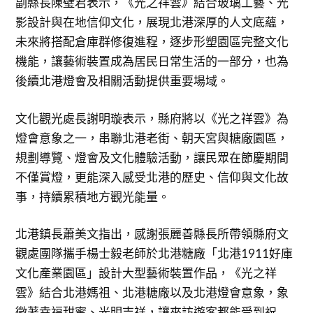
副縣長陳璧君表示，《光之祥雲》結合玻璃工藝、光
影設計與在地信仰文化，展現北港深厚的人文底蘊，
未來將搭配倉庫群修復進程，逐步形塑園區完整文化
機能，讓藝術裝置成為居民日常生活的一部分，也為
後續北港燈會及相關活動提供重要場域。
文化觀光處長謝明璇表示，縣府將以《光之祥雲》為
燈會意象之一，串聯北港老街、朝天宮與糖廠園區，
規劃導覽、燈會及文化體驗活動，讓民眾在節慶期間
不僅賞燈，更能深入感受北港的歷史、信仰與文化故
事，持續累積地方觀光能量。
北港鎮長蕭美文指出，感謝張麗善縣長所帶領縣府文
觀處團隊攜手楊士毅老師於北港糖廠「北港1911好庫
文化產業園區」設計大型藝術裝置作品，《光之祥
雲》結合北港媽祖、北港糖廠以及北港燈會意象，象
徵著幸福甜蜜、光明吉祥，讓來訪遊客都能受到祝