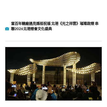
當百年糖廠遇見媽祖祝福 北港《光之祥雲》璀璨啟燈 串
聯2026北港燈會文化盛典