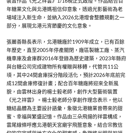
裝置作品《光之祥雲》1/16晚正式啟燈。作品結合百
年糖業文化與北港媽祖信仰意象，透過光影藝術為老
場域注入新生命，並納入2026北港燈會整體規劃之一
部分，展現北港元宵節慶的文化意象。
張麗善縣長表示，北港糖廠於1909年成立，已有百餘
年歷史，直至2005年停產關閉，廠區製糖工廠、蒸汽
機車庫及倉庫群2016年登錄為歷史建築，2023年縣府
與台糖公司完成建物所有權贈與移轉，代管共11公
頃，其中24間倉庫採分階段活化，預計2026年底前完
成12間倉庫修復計畫；配合百年糖廠將迎來全新風
貌，由雲林出身的楊士毅老師，創作大型藝術裝置
《光之祥雲》。楊士毅老師分享創作理念表示，他以
糖結晶體為主要設計語彙，象徵北港糖業曾帶來的甜
蜜、幸福與繁盛記憶。作品由三朵飛揚的祥雲構成，
雲尾線條呼應北港朝天宮廟宇飛簷意象，結合宗教信