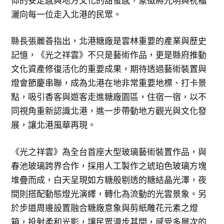
仰的安定感與地方文化的甜蜜感，象徵將光明與祝福
灑向每一位走入北港的民眾。
縣長張麗善指出，北港糖廠是雲林重要的產業與歷史
記憶，《光之祥雲》不只是藝術作品，更是縣府推動
文化資產修復活化的重要成果，期待透過藝術裝置與
燈會節慶串聯，成為北港在地非常重要地標、打卡景
點，吸引香客與遊客走進糖廠園區，住宿一宿，以不
同視角重新認識北港，進一步帶動地方觀光與文化發
展，讓北港風華再現。
《光之祥雲》為全台首座大型玻璃藝術裝置作品，與
春池玻璃跨界合作，採用人工製作之琥珀色玻璃方塊
堆疊而成，白天呈現如方糖般剔透的糖結晶光澤，夜
間則搭配動態燈光演繹，轉化為流動的光雲景象。另
於步道周邊設置融合糖廠意象與剪紙雕花元素之燈
箱，投射柔和光影，讓民眾漫步其間，感受多層次的