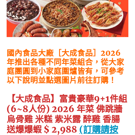
國內食品大廠［大成食品］2026
年推出各種不同年菜組合，從大家
庭團圓到小家庭圍爐皆有，可參考
以下說明並點選圖片前往訂購！
【大成食品】富貴豪華9+1件組
(6~8人份) 2026 年菜 佛跳牆
烏骨雞 米糕 紫米露 醉雞 香腸
送爆爆蝦 $ 2,988
(訂購請按