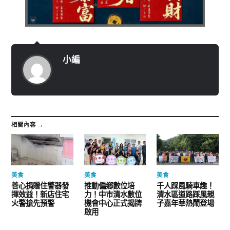
小編
相關內容 →
美食
美食
美食
善心捐贈住警器發
推動偏鄉數位培
千人踩風騎車趣！
揮效益！新店住宅
力！中市清水數位
清水區道路踩風親
火警搶先預警
機會中心正式揭牌
子嘉年華熱鬧登場
啟用