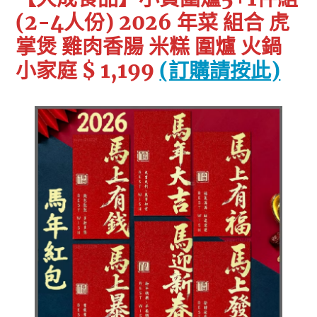
(2-4人份) 2026 年菜 組合 虎
掌煲 雞肉香腸 米糕 圍爐 火鍋
小家庭 $ 1,199
(訂購請按此)