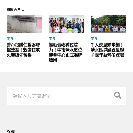
相關內容 →
美食
美食
美食
善心捐贈住警器發
推動偏鄉數位培
千人踩風騎車趣！
揮效益！新店住宅
力！中市清水數位
清水區道路踩風親
火警搶先預警
機會中心正式揭牌
子嘉年華熱鬧登場
啟用
分類