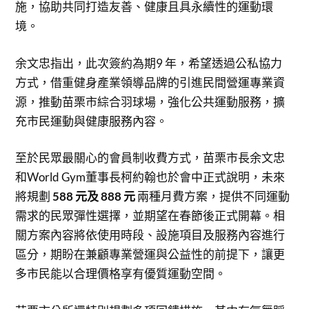
施，協助共同打造友善、健康且具永續性的運動環
境。
余文忠指出，此次簽約為期9 年，希望透過公私協力
方式，借重健身產業領導品牌的引進民間營運專業資
源，推動苗栗市綜合羽球場，強化公共運動服務，擴
充市民運動與健康服務內容。
至於民眾最關心的會員制收費方式，苗栗市長余文忠
和World Gym董事長柯約翰也於會中正式說明，未來
將規劃
588
元及
888
元
兩種月費方案，提供不同運動
需求的民眾彈性選擇，並期望在春節後正式開幕。相
關方案內容將依使用時段、設施項目及服務內容進行
區分，期盼在兼顧專業營運與公益性的前提下，讓更
多市民能以合理價格享有優質運動空間。