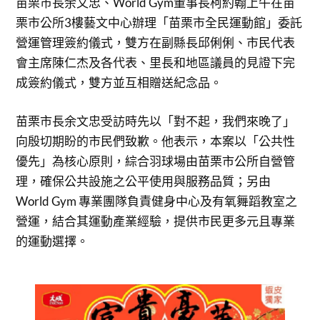
苗栗市長余文忠、World Gym董事長柯約翰上午在苗
栗市公所3樓藝文中心辦理「苗栗市全民運動館」委託
營運管理簽約儀式，雙方在副縣長邱俐俐、市民代表
會主席陳仁杰及各代表、里長和地區議員的見證下完
成簽約儀式，雙方並互相贈送紀念品。
苗栗市長余文忠受訪時先以「對不起，我們來晚了」
向殷切期盼的市民們致歉。他表示，本案以「公共性
優先」為核心原則，綜合羽球場由苗栗市公所自營管
理，確保公共設施之公平使用與服務品質；另由
World Gym 專業團隊負責健身中心及有氧舞蹈教室之
營運，結合其運動產業經驗，提供市民更多元且專業
的運動選擇。