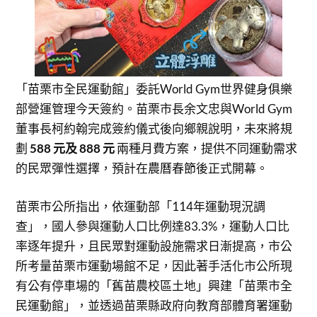
「苗栗市全民運動館」委託World Gym世界健身俱樂
部營運管理今天簽約。苗栗市長余文忠與World Gym
董事長柯約翰完成簽約儀式後向鄉親說明，未來將規
劃
588
元及
888
元
兩種月費方案，提供不同運動需求
的民眾彈性選擇，預計在農曆春節後正式開幕。
苗栗市公所指出，依運動部「114年運動現況調
查」，國人參與運動人口比例達83.3%，運動人口比
率逐年提升，且民眾對運動設施需求日漸提高，市公
所考量苗栗市運動場館不足，因此著手活化市公所現
有公有停車場的「舊苗農校區土地」興建「苗栗市全
民運動館」，並透過苗栗縣政府向教育部體育署運動