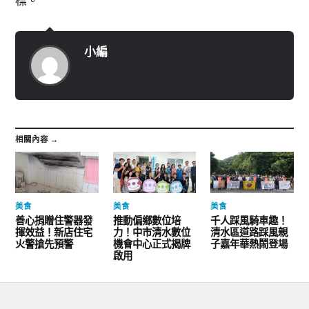
標。
小編
相關內容 →
美食
美食
美食
善心捐贈住警器發
推動偏鄉數位培
千人踩風騎車趣！
揮效益！新店住宅
力！中市清水數位
清水區道路踩風親
火警搶先預警
機會中心正式揭牌
子嘉年華熱鬧登場
啟用