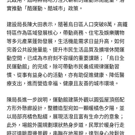
實推動「酷運動、酷城市」政策。
建設局長陳大田表示，隨著烏日區人口突破8萬，高鐵
特區作為區域發展核心，帶動商務、住宅及娛樂購物
等多元產業蓬勃發展，生活機能需求日益升高，如何
完善公共設施量能、提升市民生活品質及擴增休閒運
動空間，已成為市府刻不容緩的重要課題；「烏日全
民運動館」的完成，除可帶動市民養成規律運動習
慣、從事有益身心的活動，亦有助促進健康、降低醫
療支出，進而營造幸福、健康且友善的城市環境。
陳局長進一步說明，運動館建築外觀以圓弧屋頂搭配
方形外懸廊設計，整體造型宛如一顆暖橘色夕陽，並
以局部亮橘色點綴，展現活潑且富有生命力的意象；
此外，場館外圍規劃環狀熱身步道，民眾於暖身行走
時可遠眺周邊景觀，串聯在地風貌，達到身心放鬆效