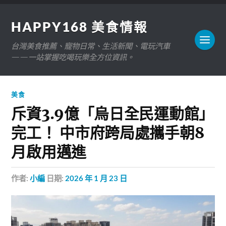
HAPPY168 美食情報
台灣美食推薦、寵物日常、生活新聞、電玩汽車
——一站掌握吃喝玩樂全方位資訊。
美食
斥資3.9億「烏日全民運動館」
完工！ 中市府跨局處攜手朝8
月啟用邁進
作者:
小編
日期:
2026 年 1 月 23 日