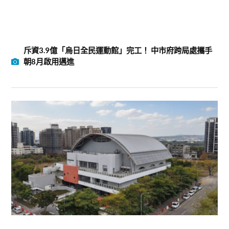
斥資3.9億「烏日全民運動館」完工！ 中市府跨局處攜手
朝8月啟用邁進