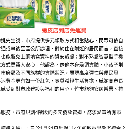
的姚先生說，市府提供多元領取方式相當貼心，民眾可依自
竹通或事後至區公所辦理，對於住在附近的居民而言，直接
，也能避免上網填寫資料的資安疑慮；對不熟悉智慧型手機
取方式更讓人安心。他認為，像他本身是領實體，小孩子則
，市府顧及不同族群的實際狀況，展現高度彈性與便民思
興消費金更有如一份紅包，實質減輕生活負擔，感謝高市長
民感受到對市政建設與福利的用心，竹市能夠安居樂業、持
民服務，市府規劃4階段的多元發放管道，務求涵蓋所有市
精準入帳」：已於1月21日針對114年領取重陽敬老禮金之