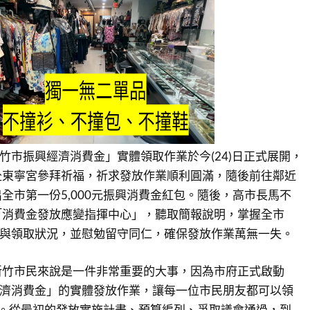
新竹市振興經濟消費金」實體領取作業於今(24)日正式展開，
赴東寧宮參拜祈福，祈求發放作業順利圓滿，隨後前往鄰近
全市第一份5,000元振興消費金紅包。隨後，高市長馬不
「消費金發放應變指揮中心」，聽取簡報說明，掌握全市
流與領取狀況，並慰勉留守同仁，確保發放作業萬無一失。
新竹市民來說是一件非常重要的大事，因為市府正式啟動
經濟消費金」的實體發放作業，讓每一位市民朋友都可以領
紅包。從最初的發放實施計畫、預算編列、爭取議會通過，到