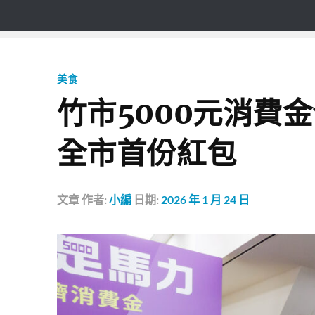
美食
竹市5000元消費
全市首份紅包
文章
作者:
小編
日期:
2026 年 1 月 24 日