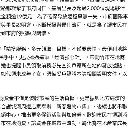
路都凝聚了市府同仁、基層里長及超過2,000位現場夥伴
金額逾19億元。為了確保發放過程萬無一失，市府團隊事
習與里長說明會，不斷模擬與優化流程，就是為了讓市民在
受到市府的照顧與關懷。
持「精準服務、多元領取」目標，不僅要最快、最便利地將
達市民手中，更要透過這筆「經濟強心針」，帶動竹市在地商
。她也提醒市民領取前務必先查詢戶籍所在地的發放據點，
；如代領未成年子女，須備妥戶籍謄本等相關證明文件，以
0元消費金不僅是減輕市民的生活負擔，更是振興地方經濟的
結合護城河周邊店家舉辦「新春選物市集」，後續也將串聯
直銷中心，推出更多促銷活動與加倍券。歡迎市民在領到消
竹市在地消費，讓資金在城市中流動，轉化為在地產業成長