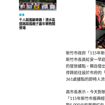
美食
千人踩風騎車趣！清水區
道路踩風親子嘉年華熱鬧
登場
新竹市政府「115年
新竹市長高虹安一早
的發放據點，親自發出
停蹄前往設於市府的
361處據點的即時人
高市長表示，今天對
「115年新竹市振興
取5,000元的振興