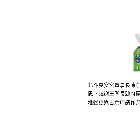
北斗奠安宮董事長陳
思。感謝王縣長縣府
地變更與古蹟申請作