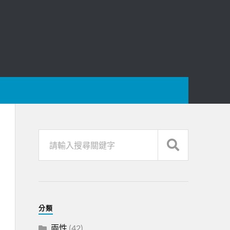
分類
兩性
(42)