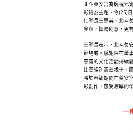
北斗奠安宮為慶祝元
彩繪為主題，今(25
化縣長王惠美、北斗
參與，揮灑創意，更
王縣長表示，北斗奠
鍵場域。感謝陳在董
意義的文化活動持續
比賽組別涵蓋親子、
將於春節期間在奠安
彩創作，感受濃厚的