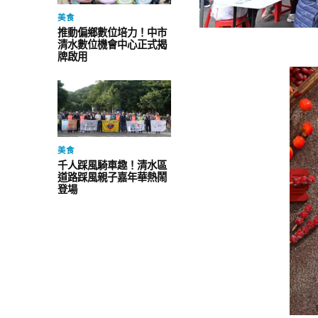
美食
推動偏鄉數位培力！中市
清水數位機會中心正式揭
牌啟用
美食
千人踩風騎車趣！清水區
道路踩風親子嘉年華熱鬧
登場