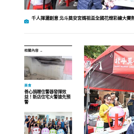
千人揮灑創意 北斗奠安宮媽祖盃全國花燈彩繪大賽
相關內容 →
美食
善心捐贈住警器發揮效
益！新店住宅火警搶先預
警