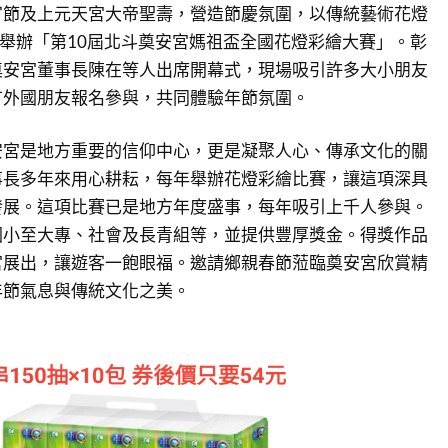
宵節及上元天宮大帝聖壽，營造節慶氛圍，以傳統藝術花燈
)日舉辦「第10屆北斗奠安宮媽祖盃全國花燈彩繪大賽」。彰
奠安宮董事長陳在等人出席開幕式，現場吸引許多大小朋友
有外國朋友報名參與，共同體驗年節氛圍。
安宮是地方重要的信仰中心，更是凝聚人心、傳承文化的關
事長多年來用心耕耘，每年舉辦花燈彩繪比賽，讓這項深具
發展。這項比賽已是地方年度盛事，每年吸引上千人參與。
國小至大專、社會及長青組等，並提供豐厚獎金。得獎作品
宮展出，讓遊客一飽眼福。邀請鄉親春節蒞臨奠安宮欣賞精
年節氣息與傳統文化之美。