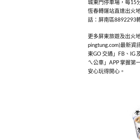
城東門停車場，每15
恆春轉運站直達出火地
話：屏南區889229
更多屏東旅遊及出火地質公
pingtung.com
東GO 交通」FB、IG
ㄟ公車」APP 掌握
安心玩得開心。