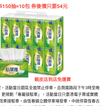
，活動當日園區全面禁止停車，且周圍路段下午3時至晚
，更規劃「專屬接駁車」，活動當日只要憑電子票或實體
起搭乘接駁車，由恆春鎮立體停車場發車，中途停靠恆春古