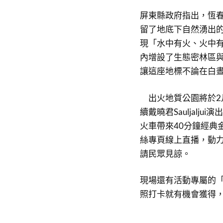
屏東縣政府指出，恆春
留了地底下自然湧出
現「水中有火、火中
內增設了生態密林區
讓這座地標不論在白
出火地質公園將於2
續戴曉君Sauljal
火車帶來40分鐘經典
絲專頁線上直播，動
請民眾見諒。
現場還有活動專屬的
照打卡就有機會獲得