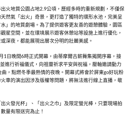
出火地質公園占地2.9公頃，歷經多時的重新規劃，不僅保
的天然氣「出火」奇景，更打造了獨特的環形水池，完美呈
有水」的地質劇場。為了提供遊客更友善的遊憩體驗，園區
與觀星空間，並在環境展示遊客休憩站等設施上進行優化，
晝或深夜，都能展現出層次分明的壯麗美感。
月1日晚間6時正式開幕，由蒂摩爾古薪舞集揭開序幕，接
jui演出並進行祈福儀式，向祖靈祈求平安與祝福，壓軸邀請動力
金曲，點燃冬季最熱情的夜晚。開幕式將會於屏東go好玩粉
力火車的演出因涉及版權等問題，將無法進行線上直播，敬
「出火發光杯」、「出火之巾」及限定螢光棒，只要現場拍
，數量有限送完為止！