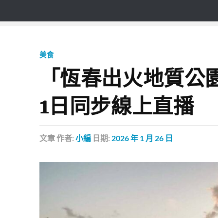
美食
「恆春出火地質公園
1日同步線上直播
文章
作者:
小編
日期:
2026 年 1 月 26 日