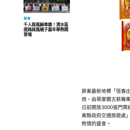
美食
千人踩風騎車趣！清水區
道路踩風親子嘉年華熱鬧
登場
屏東最新地標「恆春出
用，由蒂摩爾古薪舞集及
日前開放3000張門
東縣政府交通旅遊處
熱情的盛會。