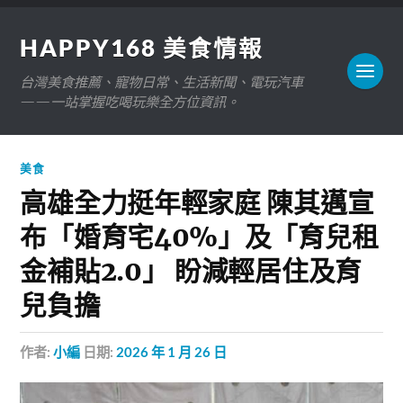
HAPPY168 美食情報
台灣美食推薦、寵物日常、生活新聞、電玩汽車
——一站掌握吃喝玩樂全方位資訊。
美食
高雄全力挺年輕家庭 陳其邁宣
布「婚育宅40%」及「育兒租
金補貼2.0」 盼減輕居住及育
兒負擔
作者:
小編
日期:
2026 年 1 月 26 日