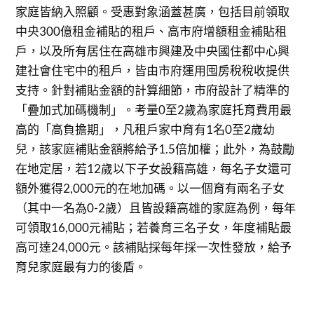
家庭皆納入照顧。受惠對象涵蓋甚廣，包括目前領取
中央300億租金補貼的租戶、高市府增額租金補貼租
戶，以及所有居住在高雄市興建及中央國住都中心興
建社會住宅中的租戶，皆由市府運用囤房稅稅收提供
支持。針對補貼金額的計算細節，市府設計了精準的
「疊加式加碼機制」。考量0至2歲為家庭托育費用最
高的「高負擔期」，凡租戶家中育有1名0至2歲幼
兒，該家庭補貼金額將給予1.5倍加權；此外，為鼓勵
在地定居，若12歲以下子女設籍高雄，每名子女還可
額外獲得2,000元的在地加碼。以一個育有兩名子女
（其中一名為0-2歲）且皆設籍高雄的家庭為例，每年
可領取16,000元補貼；若養育三名子女，年度補貼最
高可達24,000元。該補貼採每年採一次性發放，給予
育兒家庭最有力的後盾。