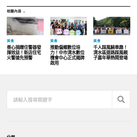
相關內容 →
美食
美食
美食
善心捐贈住警器發
推動偏鄉數位培
千人踩風騎車趣！
揮效益！新店住宅
力！中市清水數位
清水區道路踩風親
火警搶先預警
機會中心正式揭牌
子嘉年華熱鬧登場
啟用