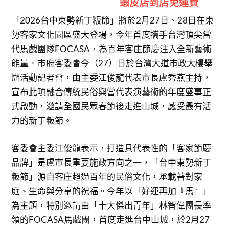
「2026台中東勢新丁粄節」將於2月27日、28日在東
勢客家文化園區盛大登場，今年首度攜手台灣頂尖當
代馬戲團隊FOCASA，為百年客庄節慶注入全新藝術
能量。市府客委會今（27）日於台灣大道市政大樓舉
辦活動記者會，由主委江俊龍代表市長盧秀燕主持，
宣布此項融合傳統民俗與當代表演藝術的年度盛事正
式啟動，邀請全國民眾春節後走進山城，感受最有活
力的新丁粄節。
客委會主委江俊龍表示，打造具代表性的「客家節慶
品牌」是盧市長重要施政方向之一，「台中東勢新丁
粄節」源自客庄超過百年的民俗文化，承載著對家
庭、生命與分享的祝福。今年以「好運再加『馬』」
為主題，特別邀請由「十大傑出青年」林智偉團長率
領的FOCASA馬戲團，首度走進台中山城，於2月27