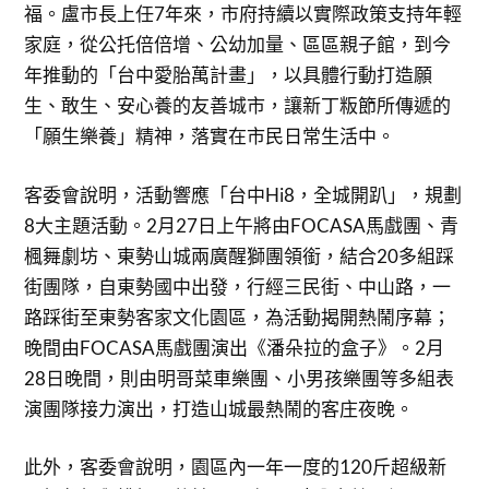
福。盧市長上任7年來，市府持續以實際政策支持年輕
家庭，從公托倍倍增、公幼加量、區區親子館，到今
年推動的「台中愛胎萬計畫」，以具體行動打造願
生、敢生、安心養的友善城市，讓新丁粄節所傳遞的
「願生樂養」精神，落實在市民日常生活中。
客委會說明，活動響應「台中Hi8，全城開趴」，規劃
8大主題活動。2月27日上午將由FOCASA馬戲團、青
楓舞劇坊、東勢山城兩廣醒獅團領銜，結合20多組踩
街團隊，自東勢國中出發，行經三民街、中山路，一
路踩街至東勢客家文化園區，為活動揭開熱鬧序幕；
晚間由FOCASA馬戲團演出《潘朵拉的盒子》。2月
28日晚間，則由明哥菜車樂團、小男孩樂團等多組表
演團隊接力演出，打造山城最熱鬧的客庄夜晚。
此外，客委會說明，園區內一年一度的120斤超級新