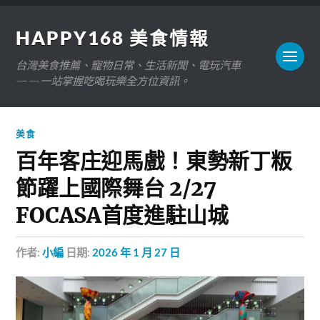
HAPPY168 美食情報
台灣美食推薦、寵物日常、生活新聞、電玩汽車
——一站掌握吃喝玩樂全方位資訊。
美食
百年客庄迎馬戲！東勢新丁粄
節躍上國際舞台 2/27
FOCASA首度進駐山城
作者:
小編
日期:
2026 年 1 月 27 日