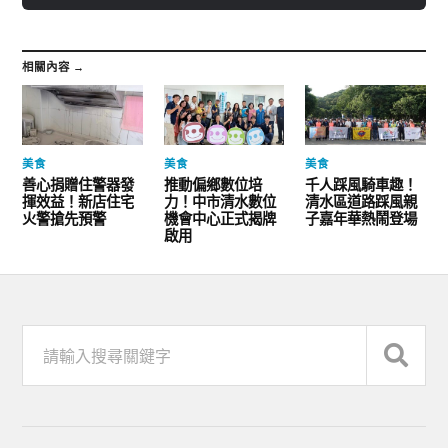
相關內容 →
美食
美食
美食
善心捐贈住警器發
推動偏鄉數位培
千人踩風騎車趣！
揮效益！新店住宅
力！中市清水數位
清水區道路踩風親
火警搶先預警
機會中心正式揭牌
子嘉年華熱鬧登場
啟用