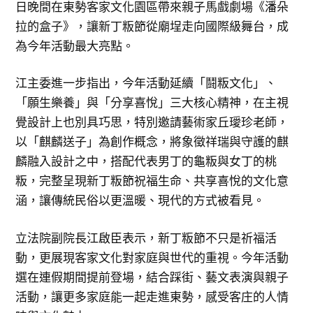
日晚間在東勢客家文化園區帶來親子馬戲劇場《潘朵
拉的盒子》，讓新丁粄節從廟埕走向國際級舞台，成
為今年活動最大亮點。
江主委進一步指出，今年活動延續「鬪粄文化」、
「願生樂養」與「分享喜悅」三大核心精神，在主視
覺設計上也別具巧思，特別邀請藝術家丘璦珍老師，
以「麒麟送子」為創作概念，將象徵祥瑞與守護的麒
麟融入設計之中，搭配代表男丁的龜粄與女丁的桃
粄，完整呈現新丁粄節祝福生命、共享喜悅的文化意
涵，讓傳統民俗以更溫暖、現代的方式被看見。
立法院副院長江啟臣表示，新丁粄節不只是祈福活
動，更展現客家文化對家庭與世代的重視。今年活動
選在連假期間提前登場，結合踩街、藝文表演與親子
活動，讓更多家庭能一起走進東勢，感受客庄的人情