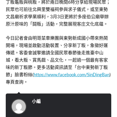
丁粄龜粄與桃粄，將於兩日晚間6時分享給現場民眾；
民眾也可前往北興里雙福祠參與求子儀式，或至東勢
文昌廟祈求學業順利，3月3日更將於多座伯公廟舉辦
原汁原味的「鬪粄」活動，完整展現客庄文化底蘊。
今日記者會由明哥菜車樂團與東勢新成國小帶來熱鬧
開場，現場並啟動活動裝置、分享新丁粄，象徵好運
傳遞。客委會誠摯邀請全國民眾春節後走進臺中山
城，看大粄、賞馬戲、品文化，一起過一個最有客家
味的新丁粄節。更多活動資訊請至「台中東勢新丁粄
節」臉書粉絲(
https://www.facebook.com/SinDingBan
)
專頁查詢。
小編