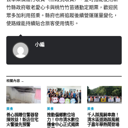
竹縣政府敬老愛心卡與桃竹竹苗通勤定期票，歡迎民
眾多加利用搭乘。縣府也將追蹤後續營運運量變化，
使路線能持續貼合旅客使用情形。
小編
相關內容 →
美食
美食
美食
善心捐贈住警器發
推動偏鄉數位培
千人踩風騎車趣！
揮效益！新店住宅
力！中市清水數位
清水區道路踩風親
火警搶先預警
機會中心正式揭牌
子嘉年華熱鬧登場