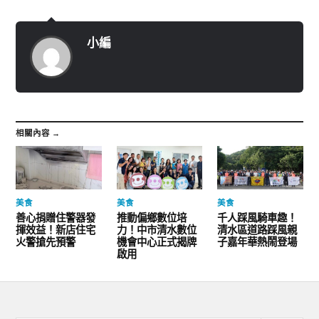
小編
相關內容 →
美食
美食
美食
善心捐贈住警器發
推動偏鄉數位培
千人踩風騎車趣！
揮效益！新店住宅
力！中市清水數位
清水區道路踩風親
火警搶先預警
機會中心正式揭牌
子嘉年華熱鬧登場
啟用