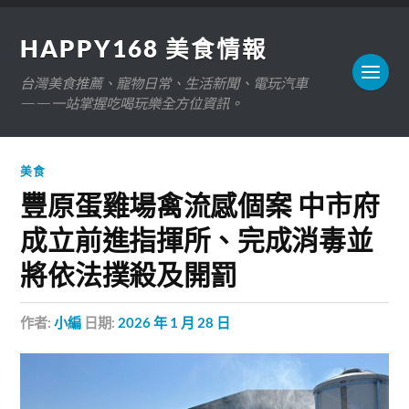
HAPPY168 美食情報
台灣美食推薦、寵物日常、生活新聞、電玩汽車
——一站掌握吃喝玩樂全方位資訊。
美食
豐原蛋雞場禽流感個案 中市府
成立前進指揮所、完成消毒並
將依法撲殺及開罰
作者:
小編
日期:
2026 年 1 月 28 日