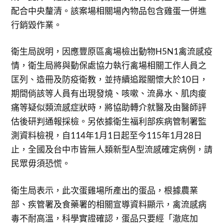
配合中央釐清。該案場相關場內物品包含雞蛋一併進
行銷毀作業。
衛生局說明，因應豐原區禽場檢出動物H5N1禽流感疫
情，衛生局將與動保處協力執行禽場相關工作人員之
匡列、造冊及防疫衛教，並持續追蹤關懷大於10日，
期間倘該等人員有出現發燒、咳嗽、流鼻水、肌肉痠
痛等疑似類流感症狀時，將協助轉介就醫及由醫師評
估後研判通報採檢。另依據衛生福利部疾病管制署監
測資料檢視，自114年1月1日起至今115年1月28日
止，全國及台中市皆無人類新型A型流感確定病例，請
民眾毋須恐慌。
衛生局表示，此次蛋雞場所產出的蛋品，根據農業
部、疾管署及食藥署的相關宣導資料顯示，禽流感病
毒不耐高溫，科學實證確認，蛋品只要經「澈底加