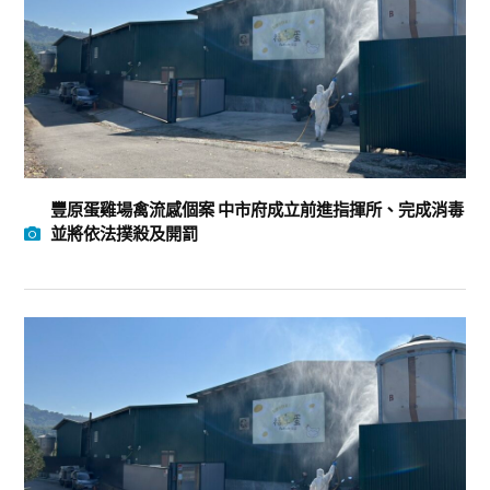
豐原蛋雞場禽流感個案 中市府成立前進指揮所、完成消毒
並將依法撲殺及開罰