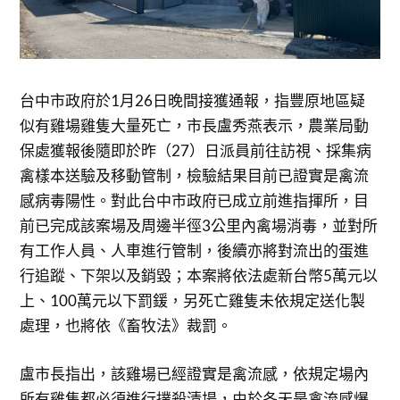
台中市政府於1月26日晚間接獲通報，指豐原地區疑
似有雞場雞隻大量死亡，市長盧秀燕表示，農業局動
保處獲報後隨即於昨（27）日派員前往訪視、採集病
禽樣本送驗及移動管制，檢驗結果目前已證實是禽流
感病毒陽性。對此台中市政府已成立前進指揮所，目
前已完成該案場及周邊半徑3公里內禽場消毒，並對所
有工作人員、人車進行管制，後續亦將對流出的蛋進
行追蹤、下架以及銷毀；本案將依法處新台幣5萬元以
上、100萬元以下罰鍰，另死亡雞隻未依規定送化製
處理，也將依《畜牧法》裁罰。
盧市長指出，該雞場已經證實是禽流感，依規定場內
所有雞隻都必須進行撲殺清場，由於冬天是禽流感爆