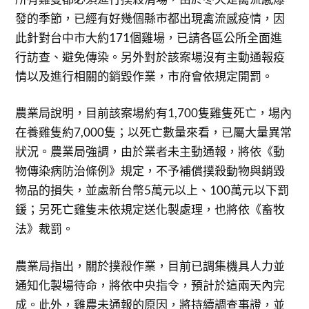
發的季節，已經有好幾個縣市都出現禽流感疫情，因
此針對台中市大約171個雞場，已請各區公所全面進
行訪查、避免傳染。另外對於該案場沒有主動通報疫
情以及進行相關的銷毀作業，市府會依規定開罰。
農業局說明，目前該案場約有1,700隻雞隻死亡，場內
在養雞隻約7,000隻；以死亡數量來看，已屬大量異常
狀況。農業局強調，由於業者未主動通報，將依《動
物傳染病防治條例》規定，不予補償撲殺動物與銷毀
物品的損失，並處新台幣5萬元以上、100萬元以下罰
鍰；另死亡雞隻未依規定送化製處理，也將依《畜牧
法》裁罰。
農業局指出，關於撲殺作業，目前已調集機具人力並
通知化製場待命，將依中央指令，預計於這兩天內完
成。此外，雞農未通報的原因，將持續調查事證，並