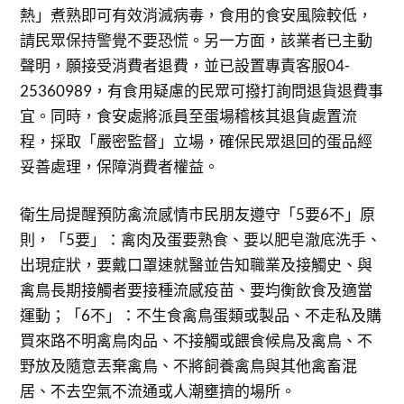
熱」煮熟即可有效消滅病毒，食用的食安風險較低，
請民眾保持警覺不要恐慌。另一方面，該業者已主動
聲明，願接受消費者退費，並已設置專責客服04-
25360989，有食用疑慮的民眾可撥打詢問退貨退費事
宜。同時，食安處將派員至蛋場稽核其退貨處置流
程，採取「嚴密監督」立場，確保民眾退回的蛋品經
妥善處理，保障消費者權益。
衛生局提醒預防禽流感情市民朋友遵守「5要6不」原
則，「5要」：禽肉及蛋要熟食、要以肥皂澈底洗手、
出現症狀，要戴口罩速就醫並告知職業及接觸史、與
禽鳥長期接觸者要接種流感疫苗、要均衡飲食及適當
運動；「6不」：不生食禽鳥蛋類或製品、不走私及購
買來路不明禽鳥肉品、不接觸或餵食候鳥及禽鳥、不
野放及隨意丟棄禽鳥、不將飼養禽鳥與其他禽畜混
居、不去空氣不流通或人潮壅擠的場所。