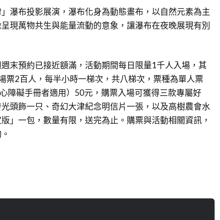
津」瀑布投影展演，瀑布化身為動態畫布，以自然元素為主
像呈現萬物共生與能量流動的意象，讓瀑布在夜晚展現有別
週週末預約已接近額滿，活動期間每日限量1千人入場，其
場票2百人，每半小時一梯次，共八梯次，票種為單人票
身心障礙手冊者適用）50元，購票入場可獲得三款專屬好
發光頭飾一只、奇幻大津紀念明信片一張，以及高樹農會水
定版」一包，數量有限，送完為止。購票與活動相關資訊，
詢。