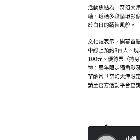
活動焦點為「奇幻大
軸，透過多段循環影
於白日的藝術風貌。
文化處表示，開幕首
中線上預約8百人、現
100元、優待票（持
禮：馬年限定獨角獸
芋酥片「奇幻大津限
請至官方活動平台查
小編