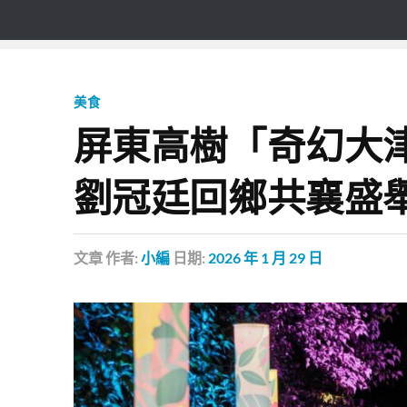
美食
屏東高樹「奇幻大津
劉冠廷回鄉共襄盛
文章
作者:
小編
日期:
2026 年 1 月 29 日