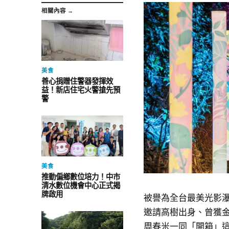
相關內容 →
美食
善心捐贈住警器發揮效
益！新店住宅火警搶先預
警
美食
推動偏鄉數位培力！中市
清水數位機會中心正式揭
牌啟用
被譽為全台最美光影瀑
邀請高樹出身、曾獲
周春米一同「開箱」