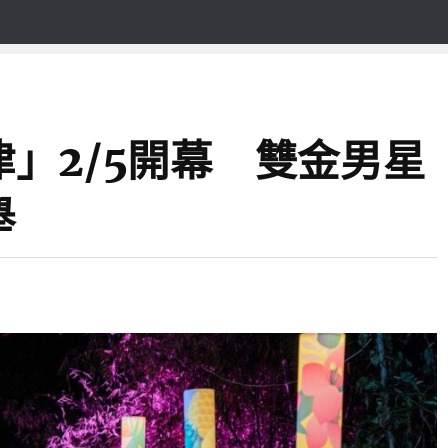
」2/5開幕 雙金男星
舉