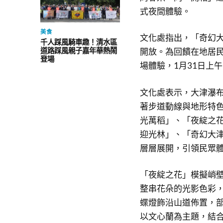
式夜間體驗。
美食
文化處指出，「奇幻大津
千人踩風騎車趣！清水區
道路踩風親子嘉年華熱鬧
開放。為回饋在地居民
登場
場體驗，1月31日上
文化處表示，大津瀑
著步道動線與地形特
光萬稻」、「夜綻之
迎光林」、「奇幻大津
層層展開，引領民眾
「夜綻之花」模擬峭
整串花朵的光影色彩
蝶燈飾沿山道佈置，
以文心蘭為主題，結