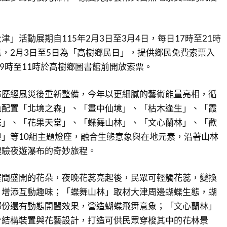
」活動展期自115年2月3日至3月4日，每日17時至21時
，2月3日至5日為「高樹鄉民日」，提供鄉民免費索票入
午9時至11時於高樹鄉圖書館前開放索票。
布歷經風災後重新整備，今年以更細膩的藝術能量亮相，循
色配置「北境之森」、「畫中仙境」、「枯木逢生」、「霞
花」、「花果天堂」、「蝶舞山林」、「文心蘭林」、「歡
」等10組主題燈座，融合生態意象與在地元素，沿著山林
體驗夜遊瀑布的奇妙旅程。
壁間盛開的花朵，夜晚花蕊亮起後，民眾可輕觸花蕊，變換
，增添互動趣味；「蝶舞山林」取材大津周邊蝴蝶生態，蝴
部份還有動態開闔效果，營造蝴蝶飛舞意象；「文心蘭林」
合結構裝置與花藝設計，打造可供民眾穿梭其中的花林景