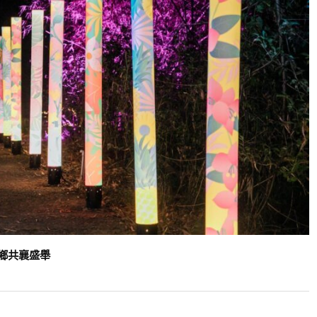
鄉共襄盛舉