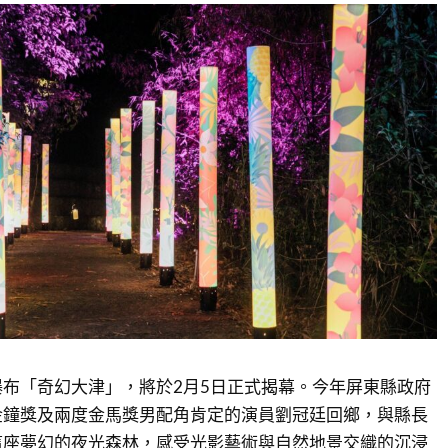
布「奇幻大津」，將於2月5日正式揭幕。今年屏東縣政府
金鐘獎及兩度金馬獎男配角肯定的演員劉冠廷回鄉，與縣長
這座夢幻的夜光森林，感受光影藝術與自然地景交織的沉浸