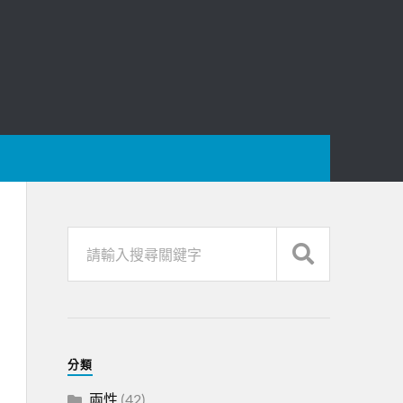
分類
兩性
(42)