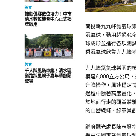
美食
推動偏鄉數位培力！中市
清水數位機會中心正式揭
牌啟用
南投縣九九峰氦氣球樂園
氦氣球，動用超過40
球成形並進行各項測試
乘氦氣球欣賞九九峰
美食
九九峰氦氣球樂園的
千人踩風騎車趣！清水區
道路踩風親子嘉年華熱鬧
模達6,000立方公
登場
升降操作，風速穩定情
過程中隨著高度變化
於地面行走的觀賞體
的山巒線條、綠意景
縣府觀光處長陳志賢
進由法國專業氦氣球製造