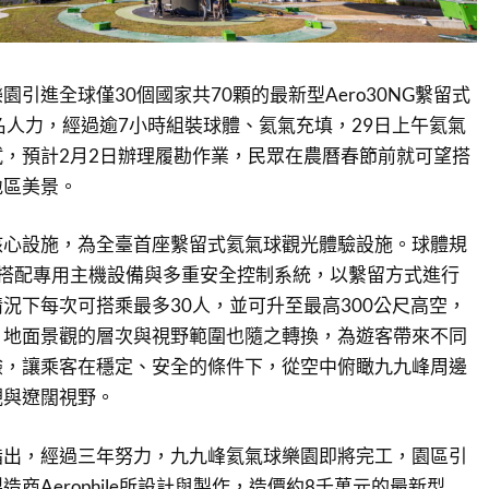
引進全球僅30個國家共70顆的最新型Aero30NG繫留式
名人力，經過逾7小時組裝球體、氦氣充填，29日上午氦氣
，預計2月2日辦理履勘作業，民眾在農曆春節前就可望搭
地區美景。
核心設施，為全臺首座繫留式氦氣球觀光體驗設施。球體規
尺，搭配專用主機設備與多重安全控制系統，以繫留方式進行
況下每次可搭乘最多30人，並可升至最高300公尺高空，
，地面景觀的層次與視野範圍也隨之轉換，為遊客帶來不同
驗，讓乘客在穩定、安全的條件下，從空中俯瞰九九峰周邊
觀與遼闊視野。
指出，經過三年努力，九九峰氦氣球樂園即將完工，園區引
商Aerophile所設計與製作，造價約8千萬元的最新型