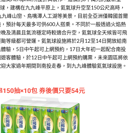
氦氣球，建構在九九峰平原上，氦氣球升空至150公尺高時，
九九峰山巒、鳥嘴潭人工湖等美景，目前全亞洲僅韓國首爾
，預計每天最多可供600人搭乘。不同於一般透過火焰熱
傍晚及清晨且氣流穩定時較適合升空，氦氣球全天候皆可飛
颱等級都可營運。氦氣球設施將於2月12至14日開放給南
體驗，5日中午起可上網預約，17日大年初一起配合南投
遊客體驗，於12日中午起可上網預約購票，未來園區將依
歡迎大家過年期間到南投走春，到九九峰體驗氦氣球設施。