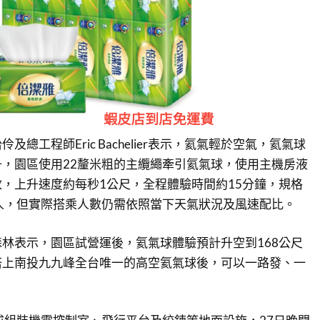
總工程師Eric Bachelier表示，氦氣輕於空氣，氦氣球
，園區使用22釐米粗的主纜繩牽引氦氣球，使用主機房液
，上升速度約每秒1公尺，全程體驗時間約15分鐘，規格
人，但實際搭乘人數仍需依照當下天氣狀況及風速配比。
林表示，園區試營運後，氦氣球體驗預計升空到168公尺
搭上南投九九峰全台唯一的高空氦氣球後，可以一路發、一