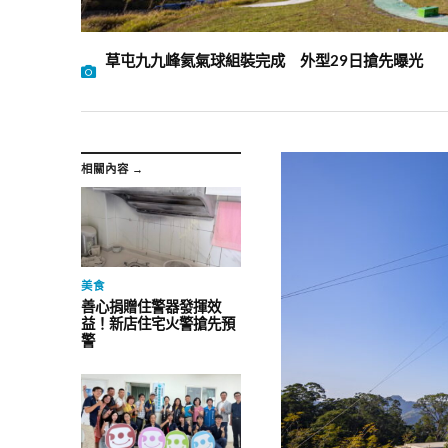
草屯九九峰氦氣球組裝完成 外型29日搶先曝光
相關內容 →
美食
善心捐贈住警器發揮效
益！新店住宅火警搶先預
警