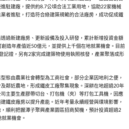
進駐建廠，提供約8.7公頃合法工業用地，協助22家機械
造業者進駐，打造符合綠建築規範的合法廠房，成功促成鐵
。
商透過新建廠房、更新設備及投入研發，累計新增投資金額
可創造年產值近50億元，並提供上千個在地就業機會。目前
登記證，另有2家完成建築物使用執照核發，產業聚落成形
業型態由農業社會轉型為工商社會，部分企業因地利之便，
及鄰近農地，形成鐵皮工廠聚集現象。深耕在地超過20年
公司主要生產膠帶切台、打包機（夾）等打包工具機，因應
擴建鐵皮廠房以提升產能。近年考量永續經營與環境影響，
地，順利把握潭子聚興產業園區招商契機，預計投資超過2
地就業機會。