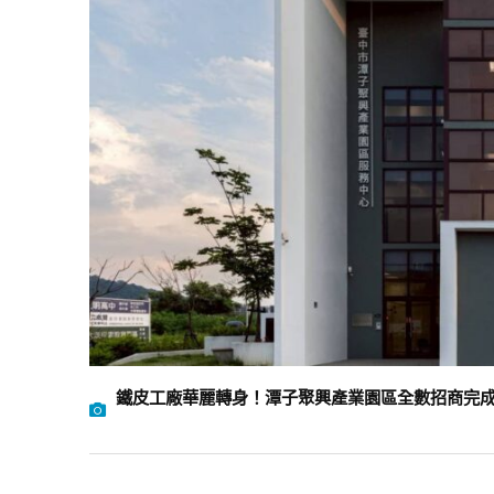
鐵皮工廠華麗轉身！潭子聚興產業園區全數招商完