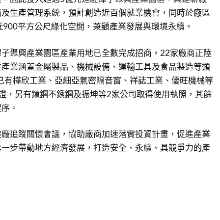
備及生產管理系統，預計創造近百個就業機會，同時於廠區
近900平方公尺綠化空間，兼顧產業發展與環境永續。
子聚興產業園區產業用地已全數完成招商，22家廠商正陸
駐產業涵蓋金屬製品、機械設備、運輸工具及食品製造等類
，已有樺欣工業、亞細亞氣密隔音窗、祥誌工業、優旺機械等
證，另有鐿鋼不銹鋼及振坤等2家公司取得使用執照，其餘
程序。
建廠追蹤關懷會議，協助廠商加速落實投資計畫，促進產業
進一步帶動地方經濟發展，打造安全、永續、具競爭力的產