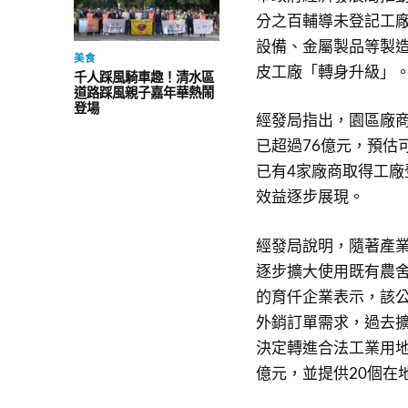
分之百輔導未登記工廠
設備、金屬製品等製
美食
皮工廠「轉身升級」
千人踩風騎車趣！清水區
道路踩風親子嘉年華熱鬧
登場
經發局指出，園區廠
已超過76億元，預估
已有4家廠商取得工廠
效益逐步展現。
經發局說明，隨著產
逐步擴大使用既有農舍
的育仟企業表示，該
外銷訂單需求，過去
決定轉進合法工業用
億元，並提供20個在