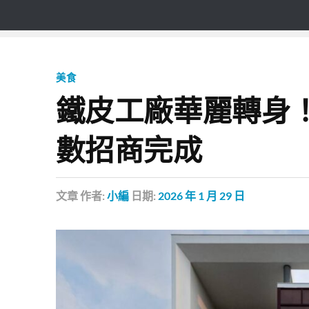
美食
鐵皮工廠華麗轉身
數招商完成
文章
作者:
小編
日期:
2026 年 1 月 29 日