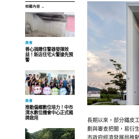
相關內容 →
美食
善心捐贈住警器發揮效
益！新店住宅火警搶先預
警
美食
推動偏鄉數位培力！中市
清水數位機會中心正式揭
牌啟用
長期以來，部分鐵皮
劃與審查把關，易衍
市政府經濟發展局推