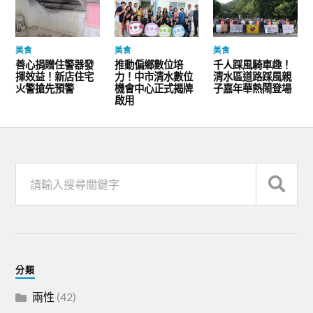
美食
美食
美食
善心捐贈住警器發
推動偏鄉數位培
千人踩風騎車趣！
揮效益！新店住宅
力！中市清水數位
清水區道路踩風親
火警搶先預警
機會中心正式揭牌
子嘉年華熱鬧登場
啟用
分類
兩性
(42)