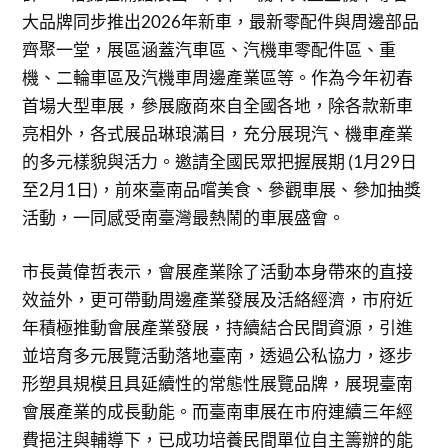
大品牌同步推出2026年新車，最新零配件與周邊部品
齊聚一堂，展區涵蓋汽車區、汽機車零配件區、重
機、二輪車區及汽機車周邊產業區等。作為今年初春
首場大型車展，參展廠商來自全國各地，除各款新車
亮相外，各式展品琳琅滿目，充分展現汽、機車產業
的多元樣貌與活力。邀請全國民眾把握展期 (1月29日
至2月1日)，前來臺南品嚐美食、參觀車展、參加抽獎
活動，一同感受南臺灣最熱鬧的車展盛會。
市長黃偉哲表示，會展產業除了活動本身帶來的直接
效益外，更可帶動周邊產業發展及活絡經濟，市府近
年積極推動會展產業發展，持續結合民間資源，引進
並培育多元展覽活動落地臺南，透過公私協力，逐步
形塑具規模且具延續性的常態性展覽品牌，展現臺南
會展產業的成長動能。而臺南車展在市府連續三年經
費挹注與輔導下，已成功培養民間單位自主籌辦的能