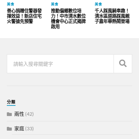
美食
美食
美食
善心捐贈住警器發
推動偏鄉數位培
千人踩風騎車趣！
揮效益！新店住宅
力！中市清水數位
清水區道路踩風親
火警搶先預警
機會中心正式揭牌
子嘉年華熱鬧登場
啟用
分類
兩性
(42)
家庭
(33)