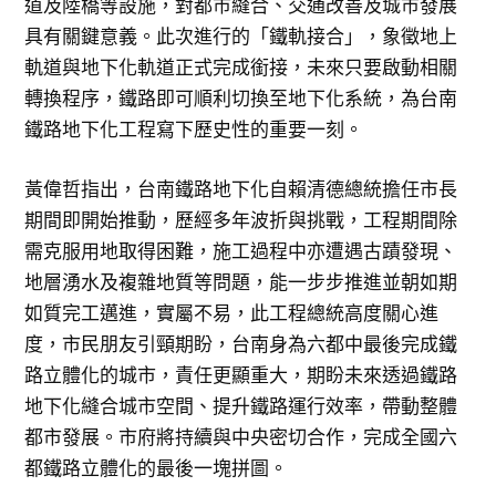
道及陸橋等設施，對都市縫合、交通改善及城市發展
具有關鍵意義。此次進行的「鐵軌接合」，象徵地上
軌道與地下化軌道正式完成銜接，未來只要啟動相關
轉換程序，鐵路即可順利切換至地下化系統，為台南
鐵路地下化工程寫下歷史性的重要一刻。
黃偉哲指出，台南鐵路地下化自賴清德總統擔任市長
期間即開始推動，歷經多年波折與挑戰，工程期間除
需克服用地取得困難，施工過程中亦遭遇古蹟發現、
地層湧水及複雜地質等問題，能一步步推進並朝如期
如質完工邁進，實屬不易，此工程總統高度關心進
度，市民朋友引頸期盼，台南身為六都中最後完成鐵
路立體化的城市，責任更顯重大，期盼未來透過鐵路
地下化縫合城市空間、提升鐵路運行效率，帶動整體
都市發展。市府將持續與中央密切合作，完成全國六
都鐵路立體化的最後一塊拼圖。