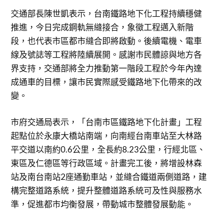
交通部長陳世凱表示，台南鐵路地下化工程持續穩健
推進，今日完成鋼軌無縫接合，象徵工程邁入新階
段，也代表市區都市縫合即將啟動。後續電機、電車
線及號誌等工程將陸續展開。感謝市民體諒與地方各
界支持，交通部將全力推動第一階段工程於今年內達
成通車的目標，讓市民實際感受鐵路地下化帶來的改
變。
市府交通局表示，「台南市區鐵路地下化計畫」工程
起點位於永康大橋站南端，向南經台南車站至大林路
平交道以南約0.6公里，全長約8.23公里，行經北區、
東區及仁德區等行政區域。計畫完工後，將增設林森
站及南台南站2座通勤車站，並縫合鐵道兩側道路，建
構完整道路系統，提升整體道路系統可及性與服務水
準，促進都市均衡發展，帶動城市整體發展動能。