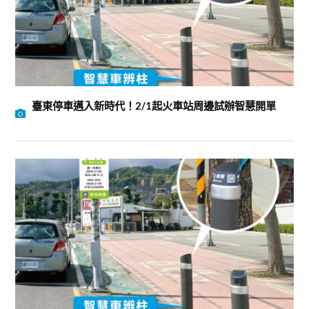
臺東停車邁入新時代！2/1起火車站周邊試辦智慧開單