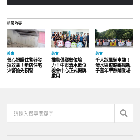
相關內容 →
美食
美食
美食
善心捐贈住警器發
推動偏鄉數位培
千人踩風騎車趣！
揮效益！新店住宅
力！中市清水數位
清水區道路踩風親
火警搶先預警
機會中心正式揭牌
子嘉年華熱鬧登場
啟用