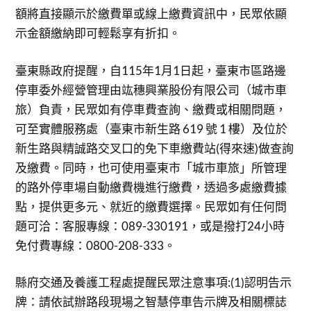
額將直接顯示於繳費單或線上繳費資訊中，民眾依顯
示金額繳納即可輕鬆享有折扣。
臺東縣政府提醒，自115年1月1日起，臺東市區路邊
停車委外經營管理由竑穗興業股份有限公司（城市車
旅）負責，民眾如有停車費查詢、繳費或相關問題，
可至實體服務處（臺東市新生路 619 號 1 樓）及位於
新生路與精誠路交叉口的免下車繳費站(得來速)做查詢
及繳費。同時，也可使用臺東市「城市車旅」所管理
的路外停車場自動繳費機進行繳費，透過多處繳費據
點，提供更多元、就近的繳費選擇。民眾如有任何問
題可洽：客服專線：089-330191，或是撥打24小時
免付費專線：0800-208-333。
縣府交通及養護工程處提醒民眾注意事項:(1)認明告示
牌：請依試辦路段現場之智慧停車告示牌及相關標誌