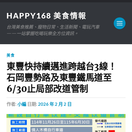
HAPPY168 美食情報
台灣美食推薦、寵物日常、生活新聞、電玩汽車
——一站掌握吃喝玩樂全方位資訊。
美食
東豐快持續邁進跨越台3線！
石岡豐勢路及東豐鐵馬道至
6/30止局部改道管制
作者:
小編
日期:
2026 年 2 月 2 日