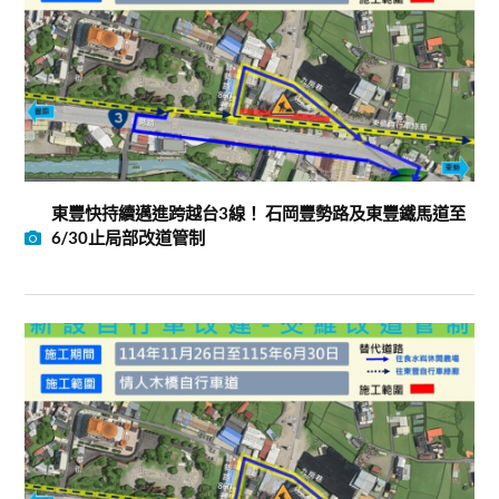
東豐快持續邁進跨越台3線！ 石岡豐勢路及東豐鐵馬道至
6/30止局部改道管制