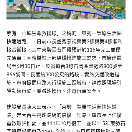
素有「山城生命救援線」之稱的「東勢－豐原生活圈
快速道路」，日前市長盧秀燕視察第3標與第4標順利
接合銜接，其中東勢至石岡段預計於115年完工並優
先通車；因應橋梁上部結構推進施工需求，市府建設
局至6月30日止，於省道台3線石岡區豐勢路800號至
866號間、長度約300公尺的路段，實施交通改道措
施。市府提醒用路人行經施工區域時，請依照現場引
導動線行駛，並減速慢行、注意行車安全。
建設局長陳大田表示，「東勢－豐原生活圈快速道
路」是大台中高速路網的最後一哩路，盧市長上任後
重啟環評推動，並111年10月復工，並以115年東勢石
岡段局部通車及118年全線完工為目標積極推動。隨