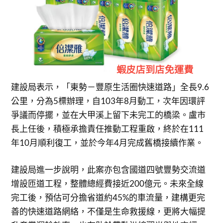
建設局表示，「東勢－豐原生活圈快速道路」全長9.6
公里，分為5標辦理，自103年8月動工，次年因環評
爭議而停擺，並在大甲溪上留下未完工的橋梁。盧市
長上任後，積極承擔責任推動工程重啟，終於在111
年10月順利復工，並於今年4月完成舊橋接續作業。
建設局進一步說明，此案亦包含國道四號豐勢交流道
增設匝道工程，整體總經費接近200億元。未來全線
完工後，預估可分擔省道約45%的車流量，建構更完
善的快速道路網絡，不僅是生命救援線，更將大幅提