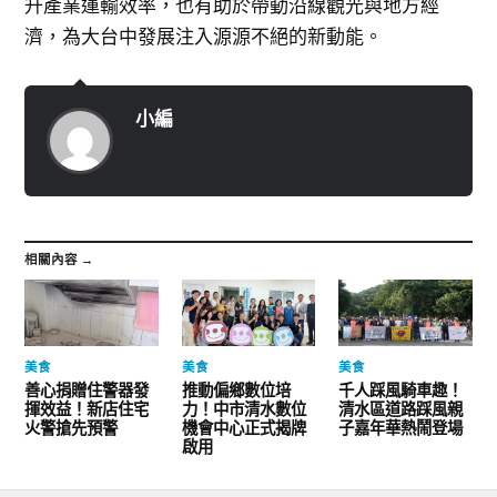
升產業運輸效率，也有助於帶動沿線觀光與地方經
濟，為大台中發展注入源源不絕的新動能。
小編
相關內容 →
美食
美食
美食
善心捐贈住警器發
推動偏鄉數位培
千人踩風騎車趣！
揮效益！新店住宅
力！中市清水數位
清水區道路踩風親
火警搶先預警
機會中心正式揭牌
子嘉年華熱鬧登場
啟用