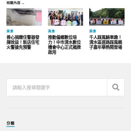
相關內容 →
美食
美食
美食
善心捐贈住警器發
推動偏鄉數位培
千人踩風騎車趣！
揮效益！新店住宅
力！中市清水數位
清水區道路踩風親
火警搶先預警
機會中心正式揭牌
子嘉年華熱鬧登場
啟用
分類