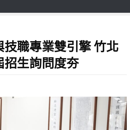
與技職專業雙引擎 竹北
屆招生詢問度夯