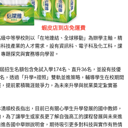
高級中等學校則以「在地連結、全球移動」為辦學主軸，精
與科技產業的人才需求，設有資訊科、電子科及化工科，課
、專題探究與實務導向學習。
首屆招生名額包含免試入學174名、直升36名，並設有技優
6名，透過「升學+證照」雙軌並進策略，輔導學生在校期間
照，提前累積職涯競爭力，為未來升學與就業奠定紮實基
林湧順校長指出，目前已有關心學生升學發展的國中教師，
詢，為了讓學生或家長更了解自強高工的課程發展與未來進
前進各國中舉辦說明會，期待吸引更多對科技與實作有熱情