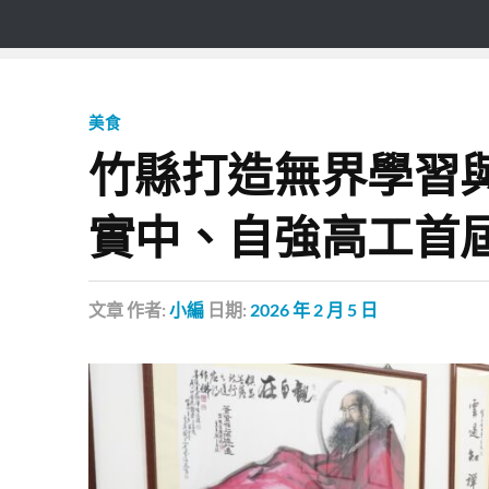
美食
竹縣打造無界學習
實中、自強高工首
文章
作者:
小編
日期:
2026 年 2 月 5 日