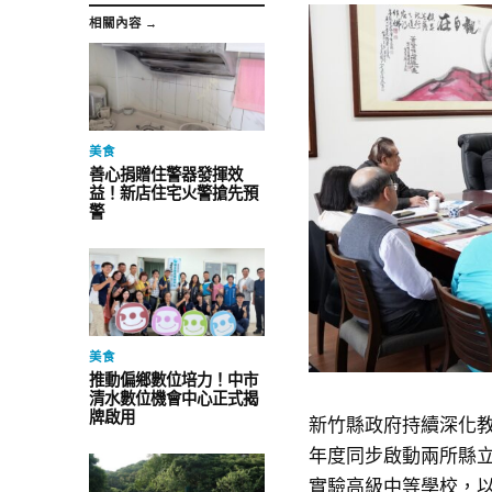
相關內容 →
美食
善心捐贈住警器發揮效
益！新店住宅火警搶先預
警
美食
推動偏鄉數位培力！中市
清水數位機會中心正式揭
牌啟用
新竹縣政府持續深化教
年度同步啟動兩所縣
實驗高級中等學校，