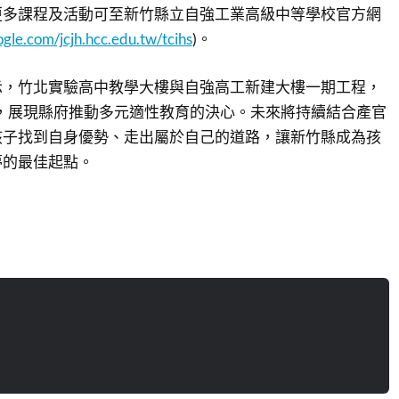
更多課程及活動可至新竹縣立自強工業高級中等學校官方網
oogle.com/jcjh.hcc.edu.tw/tcihs
)。
示，竹北實驗高中教學大樓與自強高工新建大樓一期工程，
工，展現縣府推動多元適性教育的決心。未來將持續結合產官
孩子找到自身優勢、走出屬於自己的道路，讓新竹縣成為孩
夢的最佳起點。