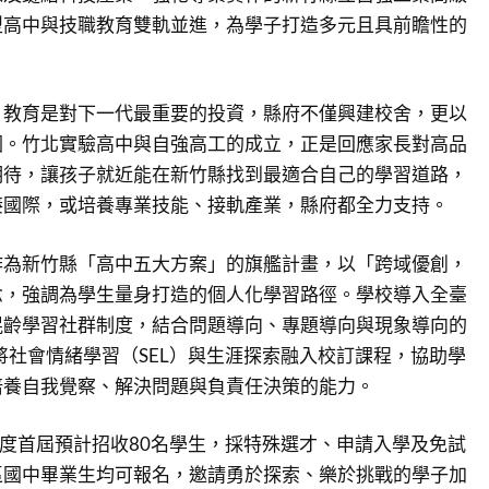
型高中與技職教育雙軌並進，為學子打造多元且具前瞻性的
，教育是對下一代最重要的投資，縣府不僅興建校舍，更以
圖。竹北實驗高中與自強高工的成立，正是回應家長對高品
期待，讓孩子就近能在新竹縣找到最適合自己的學習道路，
接國際，或培養專業技能、接軌產業，縣府都全力支持。
作為新竹縣「高中五大方案」的旗艦計畫，以「跨域優創，
念，強調為學生量身打造的個人化學習路徑。學校導入全臺
混齡學習社群制度，結合問題導向、專題導向與現象導向的
，並將社會情緒學習（SEL）與生涯探索融入校訂課程，協助學
培養自我覺察、解決問題與負責任決策的能力。
年度首屆預計招收80名學生，採特殊選才、申請入學及免試
區國中畢業生均可報名，邀請勇於探索、樂於挑戰的學子加