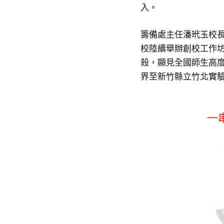
入。
籌備處主任潘玳玉校長指
校陸續舉辦創校工作坊
殺，顯見全國師生高
界至新竹縣立竹北實驗