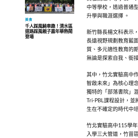
中等學校，透過普通
升學與職涯選擇 。
美食
千人踩風騎車趣！清水區
道路踩風親子嘉年華熱鬧
新竹縣長楊文科表示
登場
長遠視野規劃教育藍
質、多元適性教育的
無論是探索自我、銜
其中，竹北實驗高中
智啟未來」為核心理
獨特的「部落書院」
Tri-PBL課程設計
生在不確定的時代中
竹北實驗高中115學
入學三大管道，竹苗