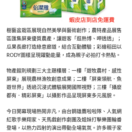
樹藝盆栽區展現自然美學與藝術創作；農特產品展售
區匯集屏東優質農產，讓遊客「逛熱博、呷透透」；
瓜果長廊打造綠意廊道，結合互動體驗；彩繪稻田以
RODY圖樣呈現躍動能量，成為親子必拍打卡熱點。
物產館則規劃三大主題樓層：一樓「遊牧農村．感性
屏東」展現農林漁牧創意成果；二樓「屏東領航．魚
遊世界」透過沉浸式體驗展開國際視野；三樓「攝麼
都有．精彩屏東」以攝影作品呈現屏東多元風貌。
今日開幕現場熱鬧非凡，由台鋼雄鷹啦啦隊、人氣網
紅歌手樂翔家、天馬戲創作劇團及姐妹打擊樂團輪番
登場，以熱力四射的演出帶動全場氣氛。許多親子家