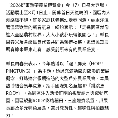
「2026屏東熱帶農業博覽會」今（7）日盛大登場，
活動展出至3 月1日止，開幕首日天氣晴朗，園區內人
潮絡繹不絕，許多家庭扶老攜幼走春同遊，處處洋溢
著溫馨歡樂的新春氣息，紛紛表示：「走進園區就像
進入童話農村世界，大人小孩都玩得很開心！」縣長
周春米及各級民意代表共同為熱博揭幕，邀請民眾農
曆春節來屏東走春，感受前所未有的農業盛宴。
縣長周春米表示，今年熱博以「躍！屏東（HOP！
PINGTUNG）」為主題，透過充滿動感與節奏的策展
概念，打造適合假期造訪的大型戶外農業展會，本屆
熱博結合馬年意象，攜手國際知名童趣 IP「跳跳馬
RODY」，為園區注入活潑鮮明的視覺語言與躍動氛
圍，園區規劃RODY彩繪稻田、三座迎賓裝置、瓜果
長廊及多元特色展區，兼具教育性、趣味性與拍照魅
力。