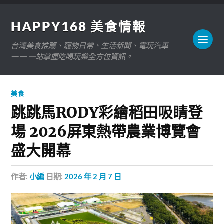
HAPPY168 美食情報
台灣美食推薦、寵物日常、生活新聞、電玩汽車
——一站掌握吃喝玩樂全方位資訊。
美食
跳跳馬RODY彩繪稻田吸睛登
場 2026屏東熱帶農業博覽會
盛大開幕
作者:
小編
日期:
2026 年 2 月 7 日