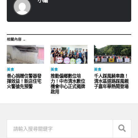
小編
相關內容 →
美食
美食
美食
善心捐贈住警器發
推動偏鄉數位培
千人踩風騎車趣！
揮效益！新店住宅
力！中市清水數位
清水區道路踩風親
火警搶先預警
機會中心正式揭牌
子嘉年華熱鬧登場
啟用