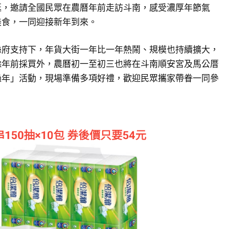
逛，邀請全國民眾在農曆年前走訪斗南，感受濃厚年節氣
美食，一同迎接新年到來。
縣府支持下，年貨大街一年比一年熱鬧、規模也持續擴大，
除年前採買外，農曆初一至初三也將在斗南順安宮及馬公厝
過年」活動，現場準備多項好禮，歡迎民眾攜家帶眷一同參