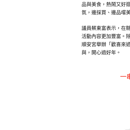
品與美食，熱鬧又好
氛，邊採買、邊品嚐
議員蔡東富表示，在
活動內容更加豐富。
順安宮舉辦「歡喜來
與，開心過好年。