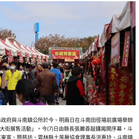
縣政府與斗南鎮公所於今、明兩日在斗南田徑場前廣場舉辦
貨大街展售活動」。今(7)日由縣長張麗善敲鑼揭開序幕，斗
蔡東富、簡慈坊、雲林縣土風舞協會理事長洪惠玲、斗南鎮