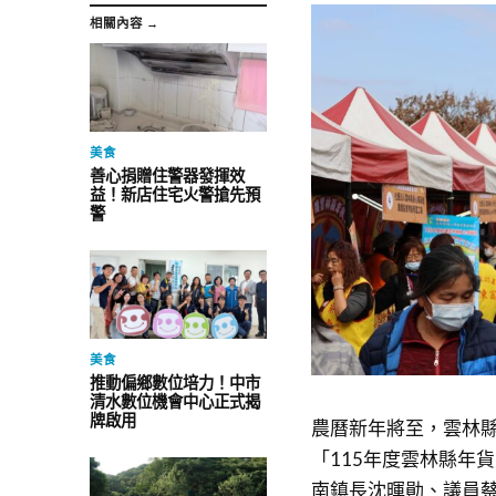
相關內容 →
美食
善心捐贈住警器發揮效
益！新店住宅火警搶先預
警
美食
推動偏鄉數位培力！中市
清水數位機會中心正式揭
牌啟用
農曆新年將至，雲林
「115年度雲林縣年
南鎮長沈暉勛、議員