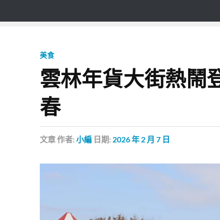
美食
雲林年貨大街熱鬧
春
文章
作者:
小編
日期:
2026 年 2 月 7 日