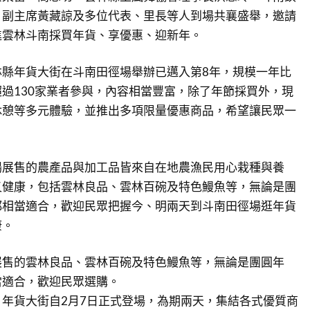
、副主席黃藏諒及多位代表、里長等人到場共襄盛舉，邀請
進雲林斗南採買年貨、享優惠、迎新年。
林縣年貨大街在斗南田徑場舉辦已邁入第8年，規模一年比
過130家業者參與，內容相當豐富，除了年節採買外，現
休憩等多元體驗，並推出多項限量優惠商品，希望讓民眾一
。
場展售的農產品與加工品皆來自在地農漁民用心栽種與養
又健康，包括雲林良品、雲林百碗及特色鰻魚等，無論是團
都相當適合，歡迎民眾把握今、明兩天到斗南田徑場逛年貨
康。
展售的雲林良品、雲林百碗及特色鰻魚等，無論是團圓年
當適合，歡迎民眾選購。
年貨大街自2月7日正式登場，為期兩天，集結各式優質商