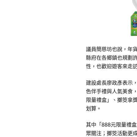
議員簡慈坊也說，年
縣府在各鄉鎮也規劃
性，也歡迎遊客來走
建設處長廖政彥表示
色伴手禮與人氣美食，
限量禮盒」、擲筊拿
划算。
其中「888元限量禮
眾關注；擲筊活動更