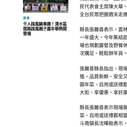
民代表會主席陳大華
全台民眾把握週末走
美食
千人踩風騎車趣！清水區
道路踩風親子嘉年華熱鬧
縣長張麗善表示，雲
登場
一年盛大，今年集結超
場也規劃露營及野餐
次購足、輕鬆辦年貨
張麗善縣長指出，現
殖，品質新鮮、安全
圓年菜、自用或送禮
大街、享優惠、拿好
縣長張麗善表示現場
菜、自用或送禮都相
斗南鎮長沈暉勛表示，