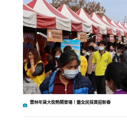
雲林年貨大街熱鬧登場！邀全民採買迎新春