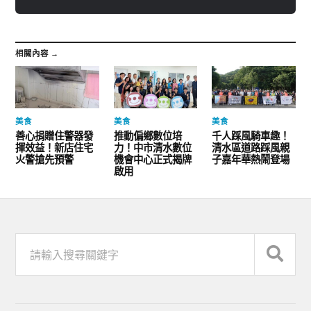
相關內容 →
美食
美食
美食
善心捐贈住警器發
推動偏鄉數位培
千人踩風騎車趣！
揮效益！新店住宅
力！中市清水數位
清水區道路踩風親
火警搶先預警
機會中心正式揭牌
子嘉年華熱鬧登場
啟用