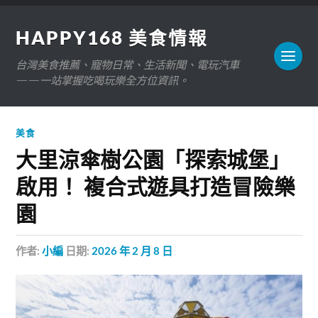
HAPPY168 美食情報
台灣美食推薦、寵物日常、生活新聞、電玩汽車
——一站掌握吃喝玩樂全方位資訊。
美食
大里涼傘樹公園「探索城堡」
啟用！ 複合式遊具打造冒險樂
園
作者:
小編
日期:
2026 年 2 月 8 日