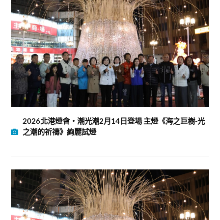
2026北港燈會・潮光潮2月14日登場 主燈《海之巨樹-光
之潮的祈禱》絢麗試燈