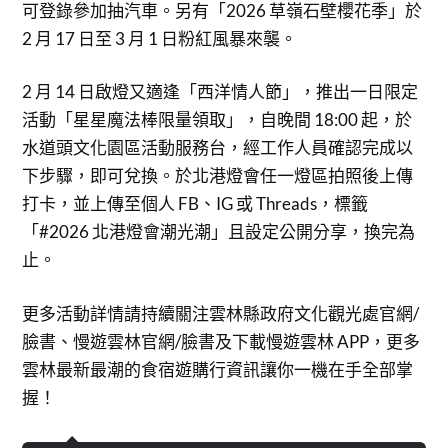
可登錄參加抽汽車。另有「2026 草嶺石壁櫻花季」於
2 月 17 日至 3 月 1 日粉紅風暴來襲。
2 月 14 日啟燈又適逢「西洋情人節」，推出一日限定
活動「星星魔法棒限量領取」，自晚間 18:00 起，於
水道頭文化園區活動服務台，經工作人員確認完成以
下步驟，即可兌換。於北港燈會任一燈區拍照後上傳
打卡，並上傳至個人 FB、IG 或 Threads，標籤
「#2026 北港燈會潮光潮」且設定公開分享，換完為
止。
更多活動詳情請持續關注雲林縣政府文化觀光處官網/
臉書、慢遊雲林官網/臉書及下載慢遊雲林 APP，更多
雲林最新最潮的食宿遊購行資訊讓你一機在手全部掌
握！