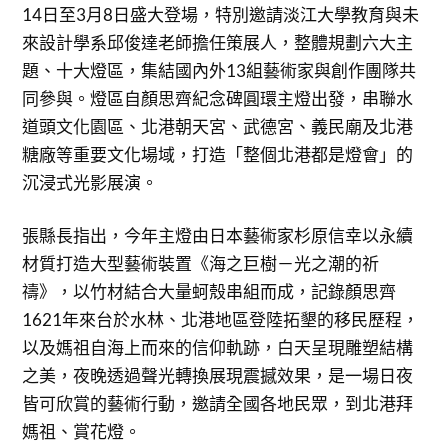
14日至3月8日盛大登場，特別邀請淡江大學教育與未
來設計學系邱俊達老師擔任策展人，整體規劃六大主
題、十大燈區，集結國內外13組藝術家與創作團隊共
同參與。燈區自顏思齊紀念碑圓環主燈出發，串聯水
道頭文化園區、北港朝天宮、武德宮、義民廟及北港
糖廠等重要文化場域，打造「整個北港都是燈會」的
沉浸式光影展演。
張縣長指出，今年主燈由日本藝術家杉原信幸以永續
材質打造大型藝術裝置《海之巨樹－光之潮的祈
禱》，以竹材結合大量蚵殼串組而成，記錄顏思齊
1621年來台於水林、北港地區登陸拓墾的移民歷程，
以及媽祖自海上而來的信仰軌跡，白天呈現雕塑結構
之美，夜晚透過聲光轉換展現震撼效果，是一場日夜
皆可欣賞的藝術行動，邀請全國各地民眾，到北港拜
媽祖、賞花燈。