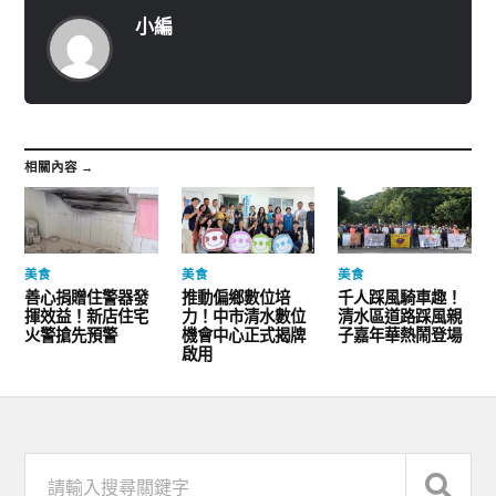
小編
相關內容 →
美食
美食
美食
善心捐贈住警器發
推動偏鄉數位培
千人踩風騎車趣！
揮效益！新店住宅
力！中市清水數位
清水區道路踩風親
火警搶先預警
機會中心正式揭牌
子嘉年華熱鬧登場
啟用