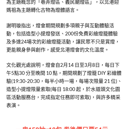
為主題概念的「巷弄燈區、義民廟燈區」，以北港迎
媽祖為主題轉化古物為燈體語言。
謝明璇指出，燈會期間規劃多項親子與互動體驗活
動，包括造型小提燈發送、200份免費彩繪燈籠體驗
及多達24場次的彩繪燈籠活動，讓民眾不只是賞燈，
更能親身參與創作，感受北港燈會的文化溫度。
文化觀光處說明，燈會自2月14 日至3月8日，每日下
午5點30 分至晚間 10 點，期間規劃了燈籠 DIY 彩繪體
驗(19:30-20:30，每半小時一場，每場次限量 21 位)、
造型小提燈限量索取(每日 18:00 起，於水道頭文化園
區活動服務台，完成指定任務即可索取)，與許多精采
表演。