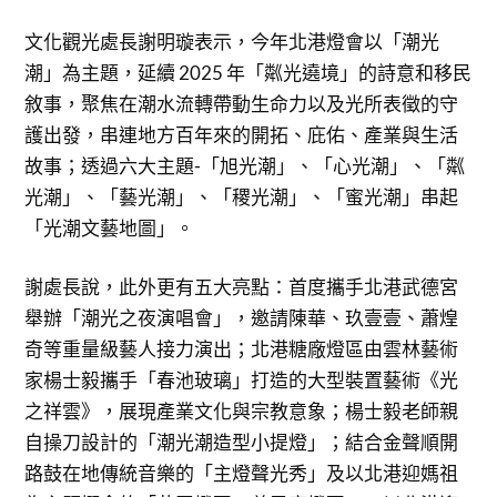
文化觀光處長謝明璇表示，今年北港燈會以「潮光
潮」為主題，延續 2025 年「粼光遶境」的詩意和移民
敘事，聚焦在潮水流轉帶動生命力以及光所表徵的守
護出發，串連地方百年來的開拓、庇佑、產業與生活
故事；透過六大主題-「旭光潮」、「心光潮」、「粼
光潮」、「藝光潮」、「稷光潮」、「蜜光潮」串起
「光潮文藝地圖」。
謝處長說，此外更有五大亮點：首度攜手北港武德宮
舉辦「潮光之夜演唱會」，邀請陳華、玖壹壹、蕭煌
奇等重量級藝人接力演出；北港糖廠燈區由雲林藝術
家楊士毅攜手「春池玻璃」打造的大型裝置藝術《光
之祥雲》，展現產業文化與宗教意象；楊士毅老師親
自操刀設計的「潮光潮造型小提燈」；結合金聲順開
路鼓在地傳統音樂的「主燈聲光秀」及以北港迎媽祖