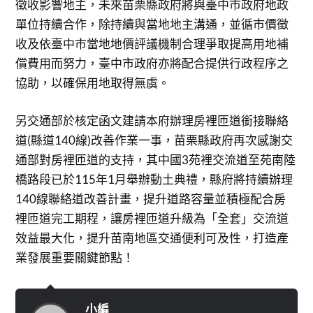
徵收影響地主，未來苗栗縣政府將與臺中市政府地政
單位持續合作，除持續與當地地主溝通，並循市價徵
收及依臺中市當地地價評議機制合理爭取提高用地補
償費用而努力，臺中市政府亦將配合提供行政程序之
協助，以確保用地取得無虞。
另交通部於核定函文建請本府辦理房裡匝道銜接聯絡
道(縣道140線)改善作業一事，苗栗縣政府再次感謝交
通部對房裡匝道的支持，其中國3苑裡交流道至苑南陸
橋路段已於115年1月舉辦動土典禮，縣府將持續辦理
140線聯絡道改善計畫，提升道路容量並積極配合房
裡匝道完工期程，讓房裡匝道升級為「全套」交流道
效益最大化，提升苗南地區交通便利可及性，打造產
業發展重要關鍵節點！
小編