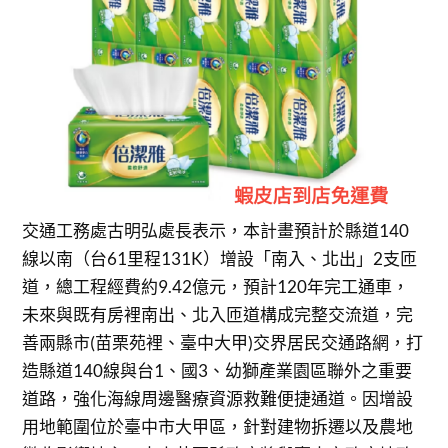
交通工務處古明弘處長表示，本計畫預計於縣道140
線以南（台61里程131K）增設「南入、北出」2支匝
道，總工程經費約9.42億元，預計120年完工通車，
未來與既有房裡南出、北入匝道構成完整交流道，完
善兩縣市(苗栗苑裡、臺中大甲)交界居民交通路網，打
造縣道140線與台1、國3、幼獅產業園區聯外之重要
道路，強化海線周邊醫療資源救難便捷通道。因增設
用地範圍位於臺中市大甲區，針對建物拆遷以及農地