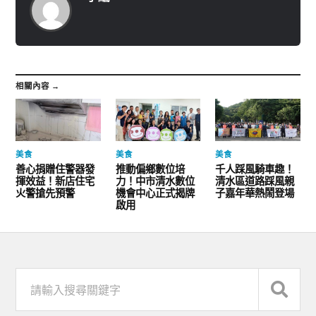
相關內容 →
美食
美食
美食
善心捐贈住警器發
推動偏鄉數位培
千人踩風騎車趣！
揮效益！新店住宅
力！中市清水數位
清水區道路踩風親
火警搶先預警
機會中心正式揭牌
子嘉年華熱鬧登場
啟用