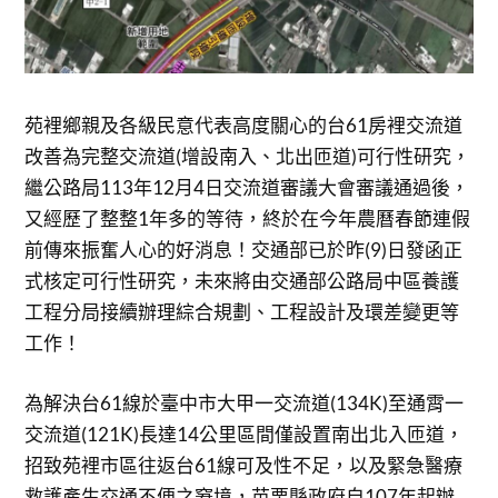
苑裡鄉親及各級民意代表高度關心的台61房裡交流道
改善為完整交流道(增設南入、北出匝道)可行性研究，
繼公路局113年12月4日交流道審議大會審議通過後，
又經歷了整整1年多的等待，終於在今年農曆春節連假
前傳來振奮人心的好消息！交通部已於昨(9)日發函正
式核定可行性研究，未來將由交通部公路局中區養護
工程分局接續辦理綜合規劃、工程設計及環差變更等
工作！
為解決台61線於臺中市大甲一交流道(134K)至通霄一
交流道(121K)長達14公里區間僅設置南出北入匝道，
招致苑裡市區往返台61線可及性不足，以及緊急醫療
救護產生交通不便之窘境，苗栗縣政府自107年起辦