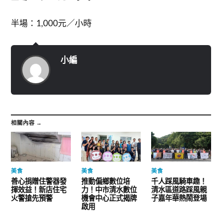
半場：1,000元／小時
小編
相關內容 →
美食
美食
美食
善心捐贈住警器發
推動偏鄉數位培
千人踩風騎車趣！
揮效益！新店住宅
力！中市清水數位
清水區道路踩風親
火警搶先預警
機會中心正式揭牌
子嘉年華熱鬧登場
啟用