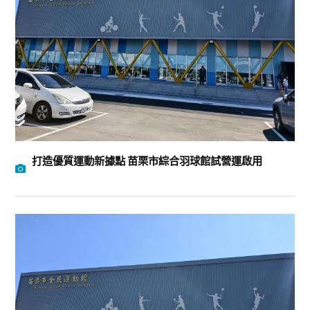
打造優質運動新據點 苗栗市綜合羽球館試營運啟用