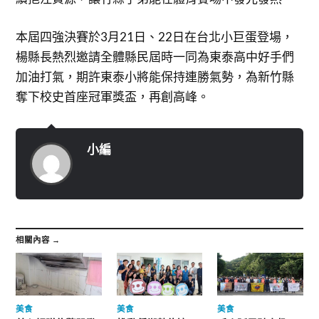
本屆四強決賽於3月21日、22日在台北小巨蛋登場，
楊縣長熱烈邀請全體縣民屆時一同為東泰高中好手們
加油打氣，期許東泰小將能保持連勝氣勢，為新竹縣
奪下校史首座冠軍獎盃，再創高峰。
小編
相關內容 →
美食
美食
美食