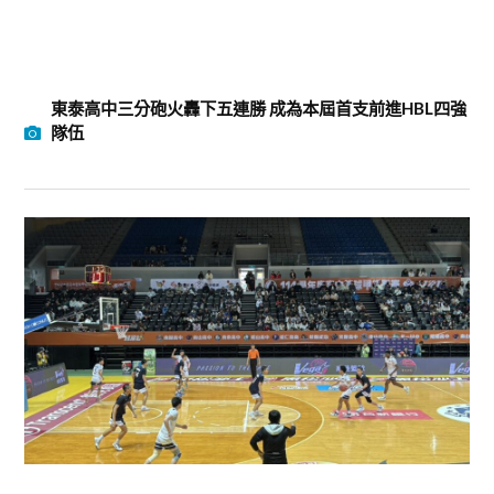
東泰高中三分砲火轟下五連勝 成為本屆首支前進HBL四強
隊伍