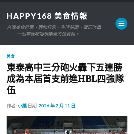
HAPPY168 美食情報
台灣美食推薦、寵物日常、生活新聞、電玩汽車
——一站掌握吃喝玩樂全方位資訊。
美食
東泰高中三分砲火轟下五連勝
成為本屆首支前進HBL四強隊
伍
作者:
小編
日期:
2026 年 2 月 11 日