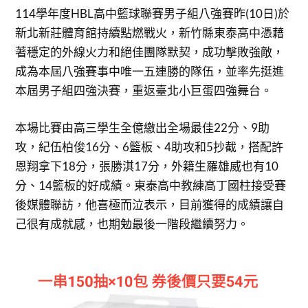
114學年度HBL高中籃球聯賽男子組八強賽昨(10日)於
新北新莊體育館持續點燃戰火，新竹縣東泰高中憑藉
著穩定的外線火力和絕佳團隊默契，成功擊敗強敵，
成為本屆八強賽事中唯一五連勝的隊伍，並率先挺進
本屆男子組四強決賽，重返臺北小巨蛋四強舞台。
本場比賽由高三學生全億繳出全場最佳22分、9助
攻，紀伍柏俊16分、6籃板、4助攻和5抄截，搭配許
恩翔拿下18分，張勝淇17分，外籍生羅雄威也有10
分、14籃板的好成績。東泰高中教練高丁國柱接受賽
後媒體聯訪，他喜極而泣表示，目前獲得的成績讓自
己很有成就感，也期勉最後一階段繼續努力。