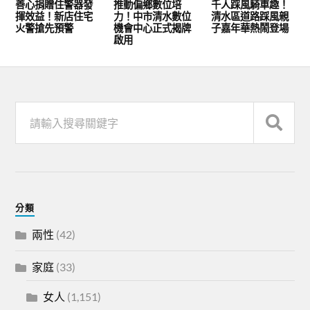
善心捐贈住警器發
推動偏鄉數位培
千人踩風騎車趣！
揮效益！新店住宅
力！中市清水數位
清水區道路踩風親
火警搶先預警
機會中心正式揭牌
子嘉年華熱鬧登場
啟用
分類
兩性
(42)
家庭
(33)
女人
(1,151)