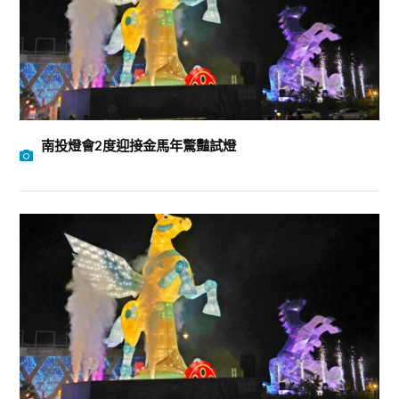
南投燈會2度迎接金馬年驚豔試燈