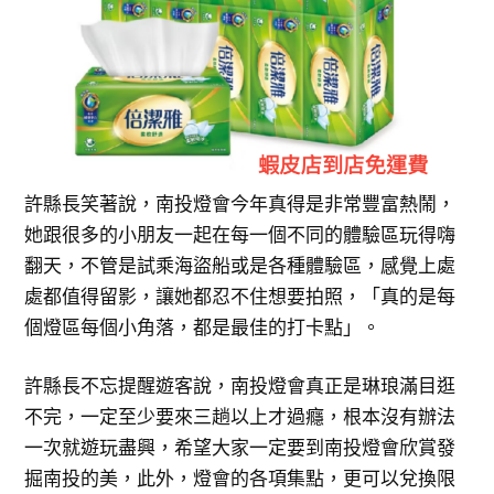
許縣長笑著說，南投燈會今年真得是非常豐富熱鬧，
她跟很多的小朋友一起在每一個不同的體驗區玩得嗨
翻天，不管是試乘海盜船或是各種體驗區，感覺上處
處都值得留影，讓她都忍不住想要拍照，「真的是每
個燈區每個小角落，都是最佳的打卡點」。
許縣長不忘提醒遊客說，南投燈會真正是琳琅滿目逛
不完，一定至少要來三趟以上才過癮，根本沒有辦法
一次就遊玩盡興，希望大家一定要到南投燈會欣賞發
掘南投的美，此外，燈會的各項集點，更可以兌換限