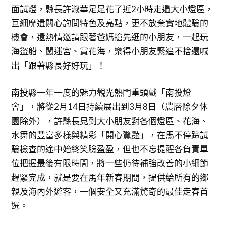
面試燈，縣長許淑華足足花了近2小時走遍大小燈區，
巨細靡遺關心詢問特色及亮點，更不放棄實地體驗的
機會，還熱情邀請跟著爸媽搶先逛的小朋友，一起玩
海盜船、闖迷宮、賞花海，樂得小朋友緊追不捨還喊
出「跟著縣長好好玩」！
南投縣一年一度的魅力觀光熱門重頭戲「南投燈
會」，將從2月14日持續展出到3月8日（農曆除夕休
園除外），許縣長見到大小朋友對各個燈區、花海、
水舞的豐富多樣與精彩「開心驚豔」，在馬不停蹄試
驗檢查的途中始終笑臉盈盈，但也不忘提醒各負責單
位把握最後有限時間，將一些仍待補強改善的小細節
趕緊完成，就是要在馬年新春期間，提供給所有的鄉
親及海內外遊客，一個安全又充滿驚奇的最佳走春首
選。