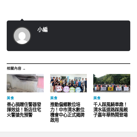
小編
相關內容 →
美食
美食
美食
善心捐贈住警器發
推動偏鄉數位培
千人踩風騎車趣！
揮效益！新店住宅
力！中市清水數位
清水區道路踩風親
火警搶先預警
機會中心正式揭牌
子嘉年華熱鬧登場
啟用