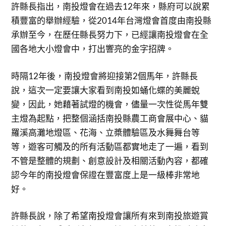
許縣長指出，南投燈會在過去12年來，縣府可以說累
積豐富的舉辦經驗，從2014年台灣燈會首度由南投縣
承辦至今，在歷任縣長努力下，已經讓南投燈會在全
國各地大小燈會中，打出響亮的金字招牌。
時隔12年後，南投燈會將迎接第2個馬年，許縣長
說，這次一定要讓大家看到南投如蛹化蝶的美麗蛻
變，因此，她藉著試燈的機會，儘量一次性從馬年雙
主燈為起點，把整個涵括南投縣農工商會展中心、貓
羅溪高灘地燈區、花海、立槳體驗區及水舞舞台等
等，遊客可觸及的所有活動區都實地走了一遍，看到
不管是整體的規劃、創意設計及相關活動內容，都確
認今年的南投燈會保證在豐富度上是一級棒非常地
好。
許縣長說，除了希望南投燈會讓所有來到南投旅遊賞