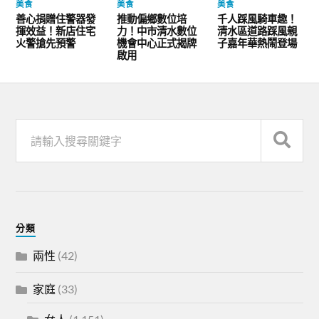
美食
美食
美食
善心捐贈住警器發
推動偏鄉數位培
千人踩風騎車趣！
揮效益！新店住宅
力！中市清水數位
清水區道路踩風親
火警搶先預警
機會中心正式揭牌
子嘉年華熱鬧登場
啟用
分類
兩性
(42)
家庭
(33)