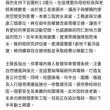
員的支持下自籌約1.3億元。在這裡要向母校校長與老
師表達歉意，由於施工長達兩年，讓孩子與鄉親的使
用空間受到影響。本案工程跨水資處、工務處與交通
處三個單位，將在過年前確實改善周邊交通，讓孩子
有更好的學習與活動空間，也感謝縣府同仁對地方建
設的努力。近年來氣候變遷，鹿港常遇強降雨而淹
水，縣府經研究評估後，鹿港還需要7處地下蓄洪設
施，將持續尋找合適地點並爭取經費以推動工程。
王縣長指出，停車場內導入智慧停車管理系統，注重
自然通風與採光，並設置無障礙廁所與電梯，打造友
善公共空間。同時，校園操場、司令台、圍牆、植栽
及人行道等周邊設施也一併整建完成，提供學校與社
區一個更安全及美麗的校園環境。此外因校舍老舊，
未來也將辦理更新工程，目前正在設計階段，預計下
半年動土興建。