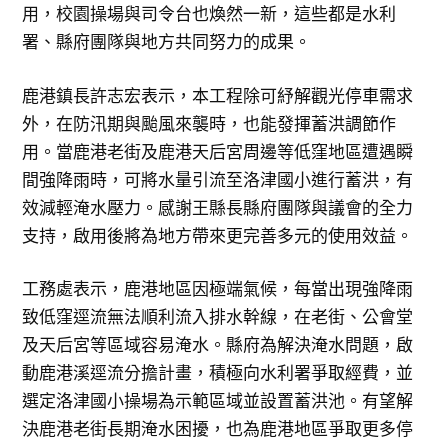
用，校園操場與司令台也煥然一新，這些都是水利
署、縣府團隊與地方共同努力的成果。
鹿港鎮長許志宏表示，本工程除可紓解觀光停車需求
外，在防汛期與颱風來襲時，也能發揮蓄洪調節作
用。當鹿港老街及鹿港天后宮周邊等低窪地區遭遇瞬
間強降雨時，可將水量引流至洛津國小進行蓄洪，有
效減輕淹水壓力。感謝王縣長縣府團隊與議會的全力
支持，啟用後將為地方帶來更完善多元的使用效益。
工務處表示，鹿港地區因極端氣候，每當出現強降雨
致低窪逕流無法順利流入排水幹線，在老街、公會堂
及天后宮等區域容易淹水。縣府為解決淹水問題，啟
動鹿港溪逕流分擔計畫，積極向水利署爭取經費，並
選定洛津國小操場為示範區域並設置蓄洪池。有望解
決鹿港老街長期淹水困擾，也為鹿港地區爭取更多停