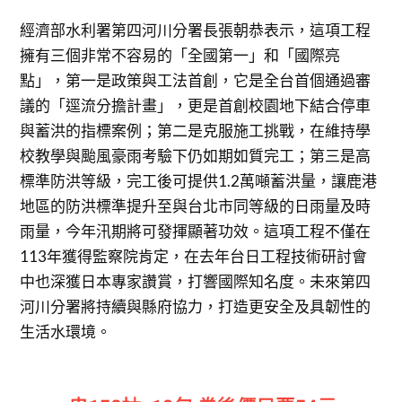
經濟部水利署第四河川分署長張朝恭表示，這項工程
擁有三個非常不容易的「全國第一」和「國際亮
點」，第一是政策與工法首創，它是全台首個通過審
議的「逕流分擔計畫」，更是首創校園地下結合停車
與蓄洪的指標案例；第二是克服施工挑戰，在維持學
校教學與颱風豪雨考驗下仍如期如質完工；第三是高
標準防洪等級，完工後可提供1.2萬噸蓄洪量，讓鹿港
地區的防洪標準提升至與台北市同等級的日雨量及時
雨量，今年汛期將可發揮顯著功效。這項工程不僅在
113年獲得監察院肯定，在去年台日工程技術研討會
中也深獲日本專家讚賞，打響國際知名度。未來第四
河川分署將持續與縣府協力，打造更安全及具韌性的
生活水環境。