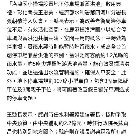
「洛津國小操場設置地下停車場兼蓄洪池」啟用典
禮，彰化縣長王惠美、經濟部水利署第四河川分署長
張朝恭等人與會。王縣長表示，為改善老街周邊停車
位不足，有效活化空間，在鹿港鎮洛津國小以結合停
車場與蓄洪池共構共建、空間共用的概念，平時做為
停車場，豪雨來襲時則能暫時貯留雨水，成為全台首
創停車場兼蓄洪池的案例。蓄洪池可容納約1.2萬噸的
雨水量，約5座奧運標準游泳池容量，能有效發揮滯洪
功能，並透過進出水流管制措施，確保人車安全。此
外，地下停車場規劃107席小型車位，包含3席無障礙
車位及3席親子車位，將可顯著改善假日觀光車潮造成
的停車問題。
王縣長表示，感謝時任水利署賴建信署長，協助爭取
中央預算，由中央補助約2.2億元，時任行政院長蘇貞
昌也特別到地方關心；縣府則在議長謝典霖及所有議