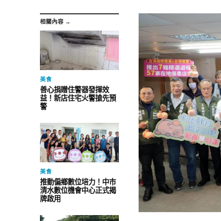
相關內容 →
美食
善心捐贈住警器發揮效
益！新店住宅火警搶先預
警
美食
推動偏鄉數位培力！中市
清水數位機會中心正式揭
牌啟用