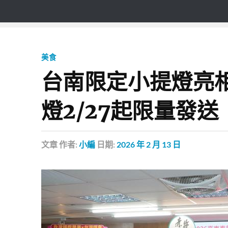
美食
台南限定小提燈亮
燈2/27起限量發送
文章
作者:
小編
日期:
2026 年 2 月 13 日