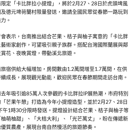
限定「卡比胖拉小提燈」，將於2月27、28日於虎頭埤風
園及德元埤荷蘭村限量發送，邀請全國民眾從春節一路玩到
魅力。
者會表示，台南推出結合芒果、桔子與柚子寓意的「卡比胖
土藝術家創作，可望吸引親子族群。搭配台灣國際蘭展與鄰
天賞花、夜晚賞燈，帶動溪北旅遊。
旅宿供給大幅增加，房間數由1.2萬間增至1.7萬間，在供
持續成長，展現觀光動能，歡迎民眾在春節期間走訪台南。
去年吸引逾85萬人次參觀的卡比胖拉IP展熱潮，市府特別
「芒果午憩」打造為今年小提燈造型，並於2月27、28日
至下午1時30分限時發送。提燈設計結合芒果、桔子與柚子等
「柚萌柚甜」、「大桔大利」、「光芒萬丈」，盼在傳遞新
地優質農產，展現台南自然慢活的旅遊節奏。