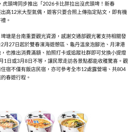
日，虎頭埤同步推出「2026卡比胖拉出沒虎頭埤！新春
出高12米大型氣偶，遊客只要合照上傳指定貼文，即有機
好禮。
，埤塘是台南重要觀光資源，感謝交通部觀光署支持相關發
2月27日起於雙春濱海遊憩區、龜丹溫泉泡腳池、月津港
地，也推出消費滿額、拍照打卡或追蹤社群即可兌換小提燈
月1日或3月8日不等，讓民眾走訪各景點都能收穫驚喜。觀
住宿不僅有飯店民宿，亦可參考全市12處露營場、共804
然的春遊行程。