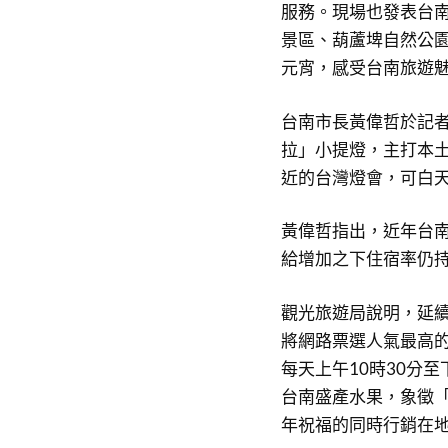
服務。現場也發表台南
景區、葫蘆埤自然公
元宵，感受台南旅遊
台南市長黃偉哲於記
拉」小提燈，主打本
近的台灣燈會，可白
黃偉哲指出，近年台南
給增加之下住宿率仍
觀光旅遊局說明，延續
將網路票選人氣最高的
每天上午10時30分
台南盛產水果，象徵
年祝福的同時行銷在