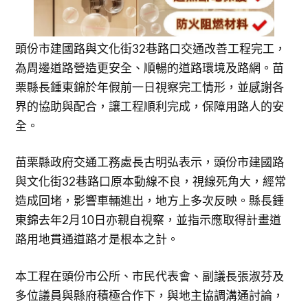
頭份市建國路與文化街32巷路口交通改善工程完工，
為周邊道路營造更安全、順暢的道路環境及路網。苗
栗縣長鍾東錦於年假前一日視察完工情形，並感謝各
界的協助與配合，讓工程順利完成，保障用路人的安
全。
苗栗縣政府交通工務處長古明弘表示，頭份市建國路
與文化街32巷路口原本動線不良，視線死角大，經常
造成回堵，影響車輛進出，地方上多次反映。縣長鍾
東錦去年2月10日亦親自視察，並指示應取得計畫道
路用地貫通道路才是根本之計。
本工程在頭份市公所、市民代表會、副議長張淑芬及
多位議員與縣府積極合作下，與地主協調溝通討論，