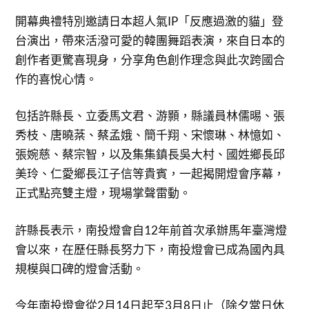
開幕典禮特別邀請日本超人氣IP「反應過激的貓」登
台演出，帶來活潑可愛的韓團舞蹈表演，來自日本的
創作者更驚喜現身，分享角色創作理念與此次跨國合
作的喜悅心情。
包括許縣長、立委馬文君、游顥，縣議員林儒晹、張
秀枝、唐曉棻、蔡孟娥、簡千翔、宋懷琳、林憶如、
張婉慈、蔡宗智，以及集集鎮長吳大村、國姓鄉長邱
美玲、仁愛鄉長江子信等貴賓，一起揭開燈會序幕，
正式點亮雙主燈，現場掌聲雷動。
許縣長表示，南投燈會自12年前首次承辦馬年臺灣燈
會以來，在歷任縣長努力下，南投燈會已成為國內具
規模與口碑的燈會活動。
今年南投燈會從2月14日起至3月8日止（除夕當日休