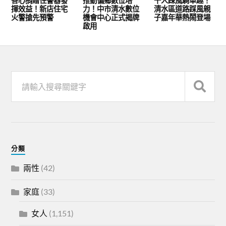
善心捐贈住警器發
推動偏鄉數位培
千人踩風騎車趣！
揮效益！新店住宅
力！中市清水數位
清水區道路踩風親
火警搶先預警
機會中心正式揭牌
子嘉年華熱鬧登場
啟用
分類
兩性
(42)
家庭
(33)
女人
(1,151)