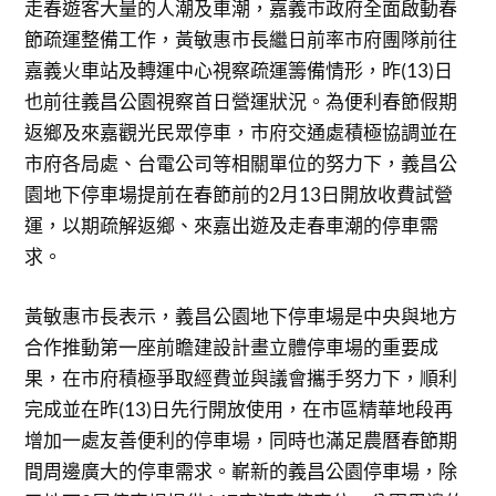
走春遊客大量的人潮及車潮，嘉義市政府全面啟動春
節疏運整備工作，黃敏惠市長繼日前率市府團隊前往
嘉義火車站及轉運中心視察疏運籌備情形，昨(13)日
也前往義昌公園視察首日營運狀況。為便利春節假期
返鄉及來嘉觀光民眾停車，市府交通處積極協調並在
市府各局處、台電公司等相關單位的努力下，義昌公
園地下停車場提前在春節前的2月13日開放收費試營
運，以期疏解返鄉、來嘉出遊及走春車潮的停車需
求。
黃敏惠市長表示，義昌公園地下停車場是中央與地方
合作推動第一座前瞻建設計畫立體停車場的重要成
果，在市府積極爭取經費並與議會攜手努力下，順利
完成並在昨(13)日先行開放使用，在市區精華地段再
增加一處友善便利的停車場，同時也滿足農曆春節期
間周邊廣大的停車需求。嶄新的義昌公園停車場，除