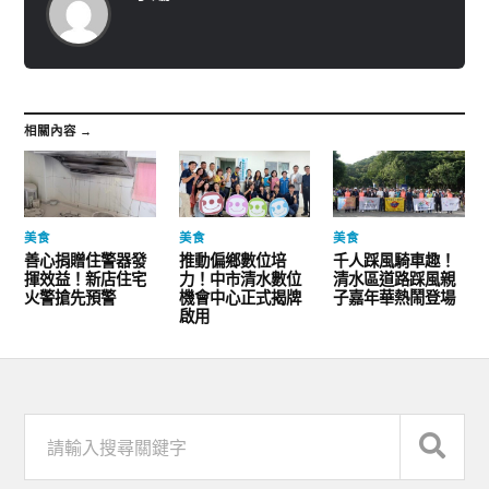
相關內容 →
美食
美食
美食
善心捐贈住警器發
推動偏鄉數位培
千人踩風騎車趣！
揮效益！新店住宅
力！中市清水數位
清水區道路踩風親
火警搶先預警
機會中心正式揭牌
子嘉年華熱鬧登場
啟用