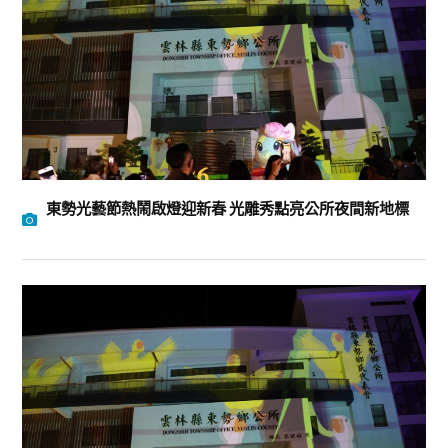
東勢光藝節熱鬧啟燈迎新春 光雕秀點亮公所夜間新地標