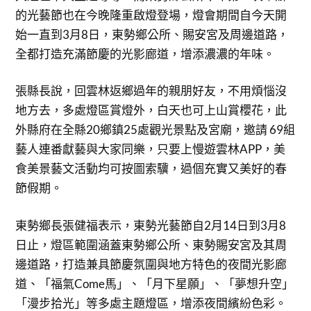
的光藝節也在今晚隆重啟燈登場，燈會期間自今天開
始一直到3月8日，東勢鄉公所、賜安宮及周邊道路，
全都打造充滿節慶的光影廊道，增添濃濃的年味。
張縣長說，回雲林返鄉過年的親朋好友，不用煩惱沒
地方去，多處燈區賞燈外，白天也可上山賞櫻花，此
外縣府在全縣20鄉鎮25處觀光景點及宮廟，邀請 69組
藝人連番獻藝與大家同樂，只要上慢遊雲林APP，美
食美景藝文活動均可按圖索驥，過個充實又美好的春
節假期。
東勢鄉長張健福表示，東勢光藝節自2月14日到3月8
日止，燈區範圍涵蓋東勢鄉公所、東勢賜安宮及其周
邊道路，打造兼具節慶氛圍與地方特色的夜間光影廊
道、「福氣Come馬」、「月下星願」、「夢想升空」
「漫步拾光」等多處主題燈區，增添夜間繽紛色彩。