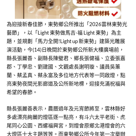
為迎接新春佳節，東勢鄉公所推出「2026雲林東勢光
藝節」，以「Light 東勢做馬吉-福 Light 東勢」為主
題，並規劃「馬力全開!Light up 新東勢」建築光雕展
演活動，今(14)日晚間於東勢鄉公所新大樓廣場前，
縣長張麗善、副縣長陳璧君、鄉長張健福、立委張嘉
郡、丁學忠、劉建國、文觀處長謝明璇、議員吳蕙
蘭、蔡孟真、蔡永富及多位地方代表等一同啟燈，點
亮東勢夜間光影廊道及公所新地標，迎接充滿祝福與
希望的春節。
縣長張麗善表示，農曆過年及元宵節將至，雲林縣好
多處漂亮絢麗的燈區逐一點亮，有斗六太平老街、虎
尾同心公園、西螺福興宮，到燈會原鄉北港燈會的六
大燈區十大主題等等。而東勢鄉公所今年第一次舉辦