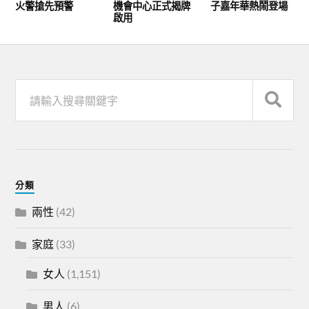
火警搶先預警
機會中心正式揭牌
子嘉年華熱鬧登場
啟用
分類
兩性
(42)
家庭
(33)
女人
(1,151)
男人
(6)