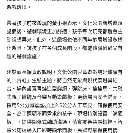
遊戲環境。
帶著孩子前來遊玩的黃小姐表示，文化公園新增遮蔭
設備後，遊戲環境更加舒適，孩子每次玩完都還會主
動說想再來。此外，遊戲場也依不同年齡層增設多樣
化遊具，讓孩子在各個成長階段，都能體驗適齡又有
趣的遊戲設施。
建設處長羅資政說明，文化公園兒童遊戲場延續原有
的「青蛙」生態主題，將自然意象與現代感遊具結
合。場內設置青蛙造型爬網、彈跳床、搖搖馬、共融
式親子鞦韆及音樂互動遊戲板；更新場內安全鋪面，
採用5公分減震墊加上2.5公分人工草皮，確保使用安
全。為了照顧不同需求的孩子，現場特別設置「溝通
板」，提供圖像式輔助溝通，落實友善共融精神。智
慧公廁透過入口即時顯示面板，民眾可掌握使用情