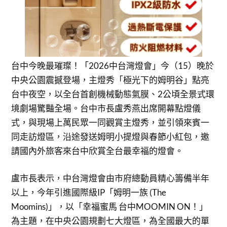
台中今晚最璀璨！「2026中台灣燈會」今（15）晚於
中央公園震撼登場，主燈秀「極光下的姆明谷」點亮
台中夜空，以全台首創機械動態氣膜、2公頃全景式環
境劇場驚豔全場。台中市長盧秀燕出席開幕點燈儀
式，與現場上萬民眾一同觀賞主燈秀，並引領來賓一
同走訪燈區，沿途發送姆明小提燈與春節小紅包，邀
請國內外旅客來台中欣賞全台最幸福的燈會。
盧市長表示，中台灣燈會由市府總動員精心籌備半年
以上，今年引進國際級IP「姆明一族 (The
Moomins)」，以「幸福蜜馬 台中MOOMIN ON！」
為主題，在中央公園規劃七大燈區，為全國最大的單