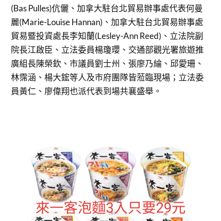
(Bas Pulles)伉儷、加拿大駐台北貿易辦事處代表何曼
麗(Marie-Louise Hannan)、加拿大駐台北貿易辦事處
貿易暨投資處長李知蘭(Lesley-Ann Reed)、立法院副
院長江啟臣、立法委員楊瓊瓔、交通部觀光署旅遊推
廣組長陳榮欽、市議員劉士州、張廖乃綸、邱愛珊、
林霈涵、楊大鋐等人及市府團隊皆蒞臨現場；立法委
員黃仁、廖偉翔也派代表到場共襄盛舉。