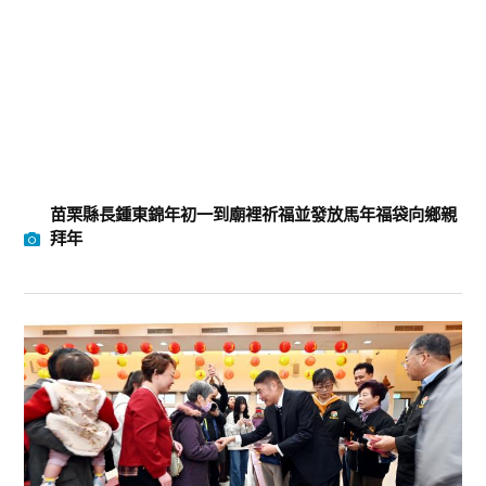
苗栗縣長鍾東錦年初一到廟裡祈福並發放馬年福袋向鄉親
拜年