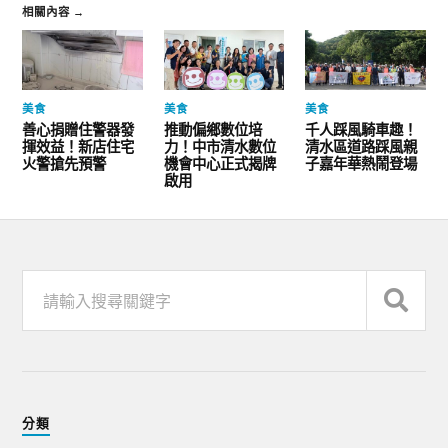
相關內容 →
美食
美食
美食
善心捐贈住警器發
推動偏鄉數位培
千人踩風騎車趣！
揮效益！新店住宅
力！中市清水數位
清水區道路踩風親
火警搶先預警
機會中心正式揭牌
子嘉年華熱鬧登場
啟用
分類