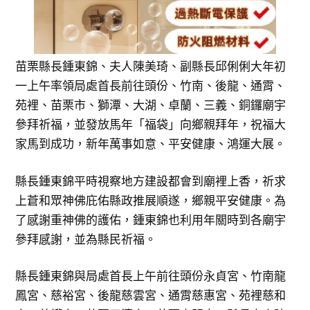
苗栗縣長鍾東錦、夫人陳美琦、副縣長邱俐俐大年初
一上午率領局處首長前往頭份、竹南、後龍、通霄、
苑裡、苗栗市、獅潭、大湖、卓蘭、三義、銅鑼廟宇
參拜祈福，並發放馬年「福袋」向鄉親拜年，祝福大
家馬到成功，新年萬事如意、平安健康、鴻運大展。
縣長鍾東錦平時視察地方建設都會到廟裡上香，祈求
上蒼和眾神佛庇佑縣政推展順遂，鄉親平安健康。為
了感謝重神佛的護佑，鍾東錦也利用年關時到各廟宇
參拜感謝，並為縣民祈福。
縣長鍾東錦與局處首長上午前往頭份永貞宮、竹南龍
鳳宮、慈裕宮、後龍慈雲宮、通霄慈惠宮、苑裡慈和