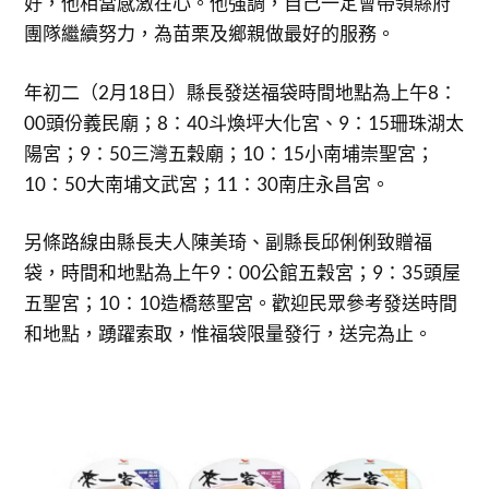
好，他相當感激在心。他強調，自己一定會帶領縣府
團隊繼續努力，為苗栗及鄉親做最好的服務。
年初二（2月18日）縣長發送福袋時間地點為上午8：
00頭份義民廟；8：40斗煥坪大化宮、9：15珊珠湖太
陽宮；9：50三灣五穀廟；10：15小南埔崇聖宮；
10：50大南埔文武宮；11：30南庄永昌宮。
另條路線由縣長夫人陳美琦、副縣長邱俐俐致贈福
袋，時間和地點為上午9：00公館五穀宮；9：35頭屋
五聖宮；10：10造橋慈聖宮。歡迎民眾參考發送時間
和地點，踴躍索取，惟福袋限量發行，送完為止。