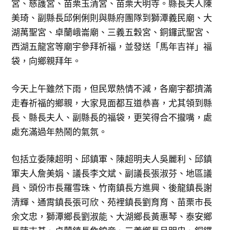
宮、慈護宮、苗栗玉清宮、苗栗大明寺。縣長夫人陳
美琦、副縣長邱俐俐則與縣府團隊到獅潭義民廟、大
湖萬聖宮、卓蘭峨崙廟、三義五穀宮、銅鑼武聖宮、
西湖五龍宮等廟宇參拜祈福，並發送「馬年吉祥」福
袋，向鄉親拜年。
今天上午雖然下雨，但民眾熱情不減，各廟宇都擠滿
走春祈福的鄉親，大家見面都互道恭喜，尤其領到縣
長、縣長夫人、副縣長的福袋，更笑得合不攏嘴，處
處充滿過年熱鬧的氣氛。
包括立委陳超明、邱鎮軍、陳超明夫人吳麗利、邱鎮
軍夫人詹美娟、議長李文斌、副議長張淑芬、地區議
員、頭份市長羅雪珠、竹南鎮長方進興、後龍鎮長謝
清輝、通霄鎮長張可欣、苑裡鎮長劉育育、苗栗市長
余文忠，獅潭鄉長劉淑能、大湖鄉長黃惠琴、泰安鄉