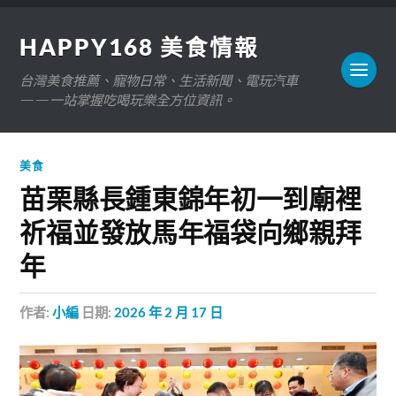
HAPPY168 美食情報
台灣美食推薦、寵物日常、生活新聞、電玩汽車
——一站掌握吃喝玩樂全方位資訊。
美食
苗栗縣長鍾東錦年初一到廟裡
祈福並發放馬年福袋向鄉親拜
年
作者:
小編
日期:
2026 年 2 月 17 日