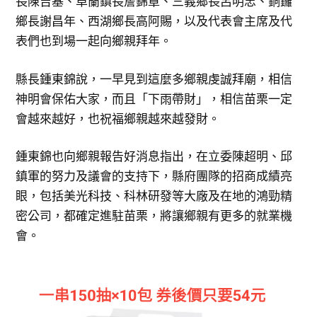
長陳吉基、卓蘭鎮長詹錦章、三義鄉長呂明忠、銅鑼
鄉長謝昌年、西湖鄉長高阿賜，以及代表會主席及代
表們也到場一起向鄉親拜年。
縣長鍾東錦說，一早見到這麼多鄉親虔誠拜廟，相信
神明會保佑大家，而且「下雨帶財」，相信苗栗一定
會越來越好，也祝福鄉親越來越發財。
鍾東錦也向鄉親報告好消息指出，在立委陳超明、邱
鎮軍的努力及議會的支持下，縣府團隊的招商成績亮
眼，包括美光科技、科林研發等大廠及在地的鴻勁精
密公司，都確定進駐苗栗，將讓鄉親有更多的就業機
會。